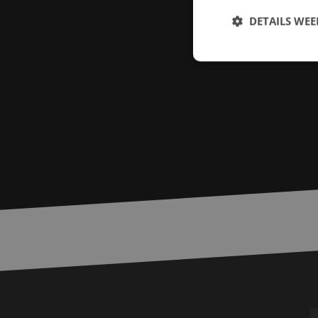
DETAILS WE
S
Strikt noodzakelijke
accountbeheer. De we
Naam
zfccn
PHPSESSID
LS_CSRF_TOKEN