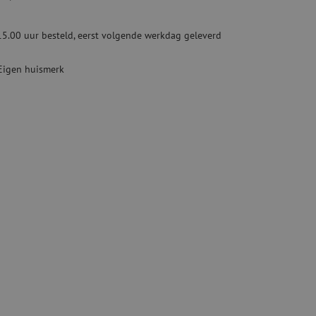
Tweedehands apparatuur
beveiliging
Tweedehands lasapparatuur
15.00 uur besteld, eerst volgende werkdag geleverd
Tweedehands blaasapparatuur
ren
Eigen huismerk
hap