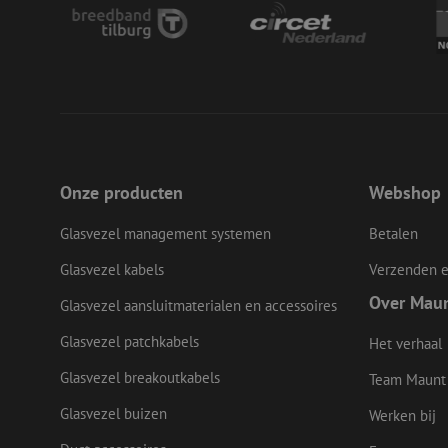
__cf_bm
LS_CSRF_TOKEN
Onze producten
Webshop
zfccn
Glasvezel management systemen
Betalen
Glasvezel kabels
Verzenden e
CookieScriptConse
Over Mau
Glasvezel aansluitmaterialen en accessoires
Glasvezel patchkabels
Het verhaal
li_gc
Glasvezel breakoutkabels
Team Maunt
Glasvezel buizen
Werken bij
Naam