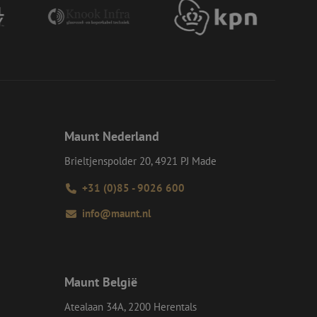
op een website
momenteel is
d van de site.
eid te maken
or de website, om
 het gebruik van
e Request Forgery
 ervoor dat
op een website
momenteel is
d van de site.
Maunt Nederland
voor een veilige
Brieltjenspolder 20, 4921 PJ Made
, het verbeteren van
door het voorkomen
nvallen.
+31 (0)85 - 9026 600
ie-Script.com-
info@maunt.nl
oekers te
-Script.com is
en op te slaan voor
iële doeleinden
Maunt België
Atealaan 34A, 2200 Herentals
Omschrijving