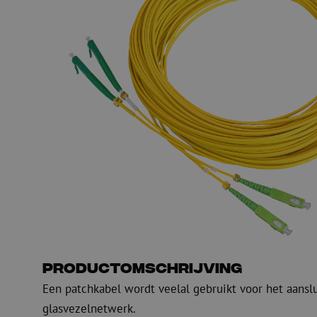
Glasvezel blaasapparatuur
Glasvezel test- en
meetapparatuur
PicoFlow Rapid
Nanoflow Rapid
Testen
MultiFlow Rapid
Meten
MiniFlow Rapid
Inspectie
OTDR
Productomschrijving
Een patchkabel wordt veelal gebruikt voor het aansl
glasvezelnetwerk.