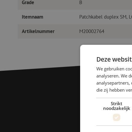
Grade
B
Itemnaam
Patchkabel duplex SM, 
Artikelnummer
M20002764
Deze websit
We gebruiken coo
analyseren. We de
analysepartners, 
die zij hebben v
Strikt
noodzakelijk