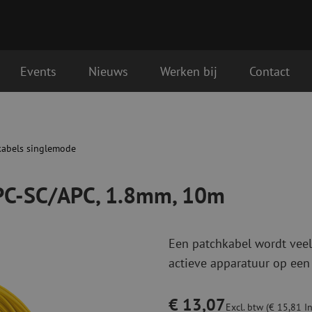
Events
Nieuws
Werken bij
Contact
m, 10m
Glasvezel aansluitmaterialen
Glasvezel pa
gende werkdag geleverd
Pigtails
Patchkabels s
kabels singlemode
Adapters
Patchkabels m
Las benodigdheden
Patchkabels m
APC-SC/APC, 1.8mm, 10m
Las accessoires
Simplex
Glasvezel gereedschap
Glasvezel rei
Een patchkabel wordt veel
Ontmanteling
Droge reinigin
actieve apparatuur op een
Kniptangen
Vloeistof reini
ctoren
Knijptangen
Reinigingsacce
Snijgereedschappen
Reinigingspak
€ 13,07
Excl. btw (€ 15,81 In