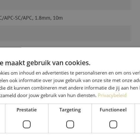
LC/APC-SC/APC, 1.8mm, 10m
e maakt gebruik van cookies.
kies om inhoud en advertenties te personaliseren en om ons ver
len ook informatie over jouw gebruik van onze site met onze adv
die dit kunnen combineren met andere informatie die jij aan hen 
Heb je vr
erzameld door jouw gebruik van hun diensten.
Privacybeleid
Michelle helpt je graag ve
Prestatie
Targeting
Functioneel
Michelle is samen met Jer
voor onze klanten. Met v
oplossing en zet ze zich 