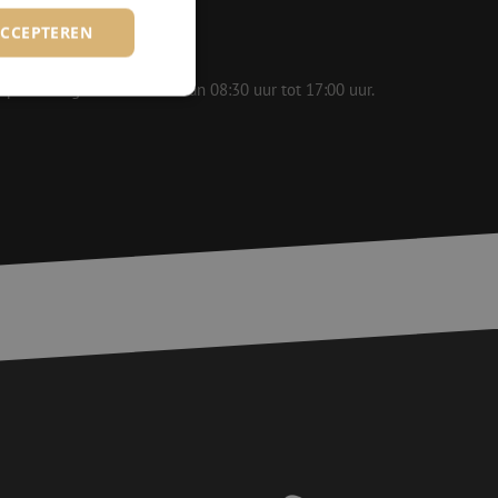
ACCEPTEREN
 op werkdagen bereikbaar van 08:30 uur tot 17:00 uur.
rd
elding en
voor een veilige
, het verbeteren van
door het voorkomen
nvallen.
basis van de PHP-
ene doeleinden die
erssessies te
een willekeurig
ikt, kan specifiek
eld is het behouden
ker tussen pagina's.
e Request Forgery
 ervoor dat