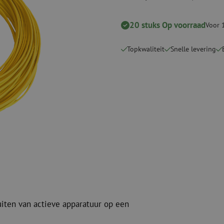
Verbruiksmaterialen
Coax
Bevestigingsmaterialen
20 stuks Op voorraad
Overspannings
Voor 
Kabelbinders
Coax kabels
Tape
Coax connecto
Topkwaliteit
Snelle levering
Overige verbruiksmaterialen
Coax gereedsc
uiten van actieve apparatuur op een