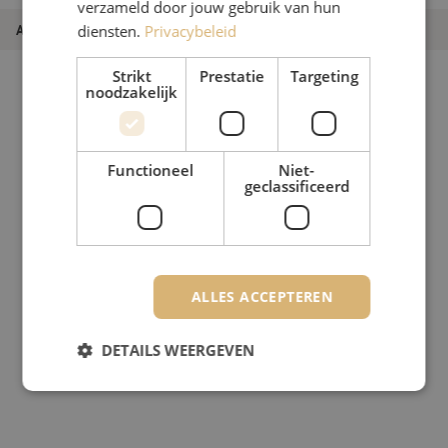
verzameld door jouw gebruik van hun
Artikelnummer
M20002768
diensten.
Privacybeleid
Strikt
Prestatie
Targeting
noodzakelijk
Functioneel
Niet-
geclassificeerd
ALLES ACCEPTEREN
DETAILS WEERGEVEN
Strikt noodzakelijk
Prestatie
Targeting