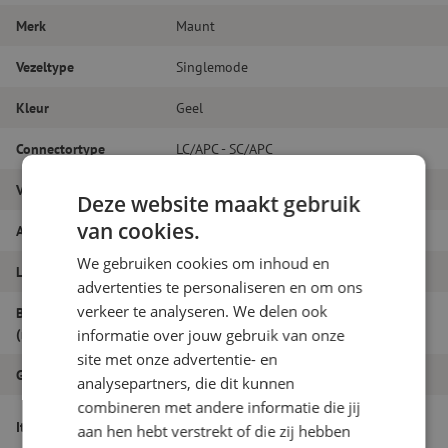
Merk
Maunt
Vezeltype
Singlemode
Kleur
Geel
Connectortype
LC/APC - SC/APC
Vezelsoort
G.657A1
Deze website maakt gebruik
van cookies.
Aantal vezels
Duplex
We gebruiken cookies om inhoud en
Lengte
17.5m
advertenties te personaliseren en om ons
verkeer te analyseren. We delen ook
Buitendiameter
1.8
(mm)
informatie over jouw gebruik van onze
site met onze advertentie- en
Grade
B
analysepartners, die dit kunnen
combineren met andere informatie die jij
Patchkabel duplex SM, LC/APC-SC/APC,
Itemnaam
aan hen hebt verstrekt of die zij hebben
1.8mm, 17.5m