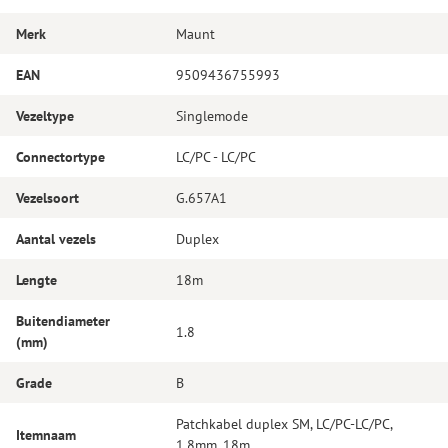
Merk
Maunt
EAN
9509436755993
Vezeltype
Singlemode
Connectortype
LC/PC - LC/PC
Vezelsoort
G.657A1
Aantal vezels
Duplex
Lengte
18m
Buitendiameter
1.8
(mm)
Grade
B
Patchkabel duplex SM, LC/PC-LC/PC,
Itemnaam
1.8mm, 18m