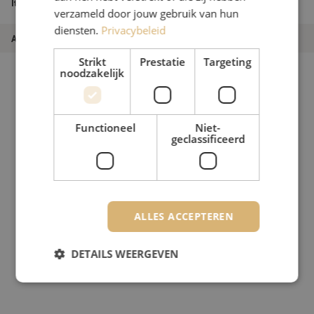
Itemnaam
1.8mm, 2.5m
verzameld door jouw gebruik van hun
diensten.
Privacybeleid
Artikelnummer
M20000744
Strikt
Prestatie
Targeting
noodzakelijk
Functioneel
Niet-
geclassificeerd
ALLES ACCEPTEREN
DETAILS WEERGEVEN
Strikt noodzakelijk
Prestatie
Targeting