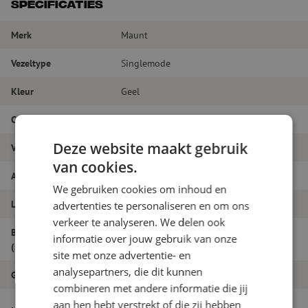
Specificaties
Merk
Maunt
Vezeltype
Singlemode
Kleur
Geel
Connectortype
LC/PC - LC/PC
Deze website maakt gebruik
Vezelsoort
G.657A1
van cookies.
Aantal vezels
Duplex
We gebruiken cookies om inhoud en
Lengte
2.5m
advertenties te personaliseren en om ons
verkeer te analyseren. We delen ook
Buitendiameter
informatie over jouw gebruik van onze
1.8
(mm)
site met onze advertentie- en
analysepartners, die dit kunnen
Grade
B
combineren met andere informatie die jij
Patchkabel duplex SM, LC/PC-LC/PC,
aan hen hebt verstrekt of die zij hebben