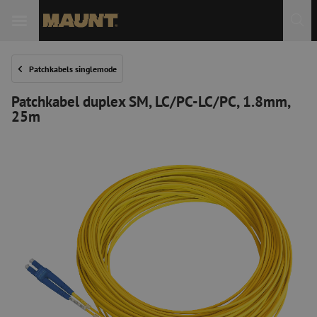
Patchkabels singlemode
Patchkabel duplex SM, LC/PC-LC/PC, 1.8mm,
25m