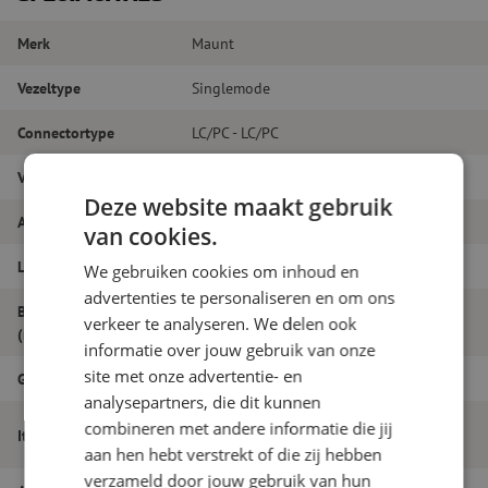
Merk
Maunt
Vezeltype
Singlemode
Connectortype
LC/PC - LC/PC
Vezelsoort
G.657A1
Deze website maakt gebruik
Aantal vezels
Duplex
van cookies.
Lengte
25m
We gebruiken cookies om inhoud en
advertenties te personaliseren en om ons
Buitendiameter
1.8
verkeer te analyseren. We delen ook
(mm)
informatie over jouw gebruik van onze
site met onze advertentie- en
Grade
B
analysepartners, die dit kunnen
Patchkabel duplex SM, LC/PC-LC/PC,
combineren met andere informatie die jij
Itemnaam
1.8mm, 25m
aan hen hebt verstrekt of die zij hebben
verzameld door jouw gebruik van hun