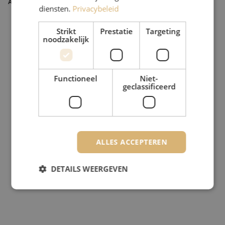
Artikelnummer
M20000271
diensten.
Privacybeleid
Strikt
Prestatie
Targeting
noodzakelijk
Functioneel
Niet-
geclassificeerd
ALLES ACCEPTEREN
DETAILS WEERGEVEN
Strikt noodzakelijk
Prestatie
Targeting
Functioneel
Niet-geclassificeerd