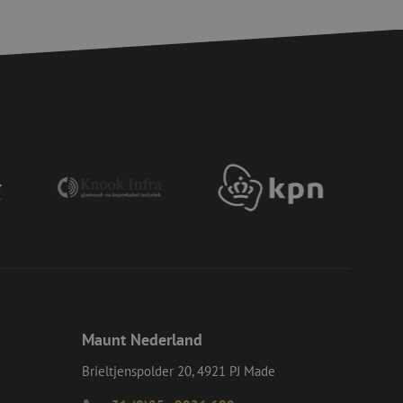
ikt, kan specifiek
eld is het behouden
ker tussen pagina's.
e Request Forgery
 ervoor dat
op een website
momenteel is
d van de site.
eid te maken
or de website, om
 het gebruik van
e Request Forgery
 ervoor dat
op een website
momenteel is
d van de site.
voor een veilige
, het verbeteren van
door het voorkomen
nvallen.
Maunt Nederland
ie-Script.com-
oekers te
-Script.com is
Brieltjenspolder 20, 4921 PJ Made