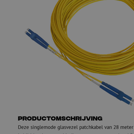
PE
Waarschuwing
Glasvezel blaasapparatuur
Glasvezel test- en
meetapparatuur
PicoFlow Rapid
Nanoflow Rapid
Testen
MultiFlow Rapid
Meten
MiniFlow Rapid
Inspectie
OTDR
Productomschrijving
Deze singlemode glasvezel patchkabel van 28 meter