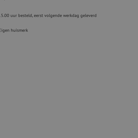
ketten
Specialty lasapparatuur
15.00 uur besteld, eerst volgende werkdag geleverd
Tweedehands apparatuur
beveiliging
Tweedehands lasapparatuur
Eigen huismerk
Tweedehands blaasapparatuur
ren
hap