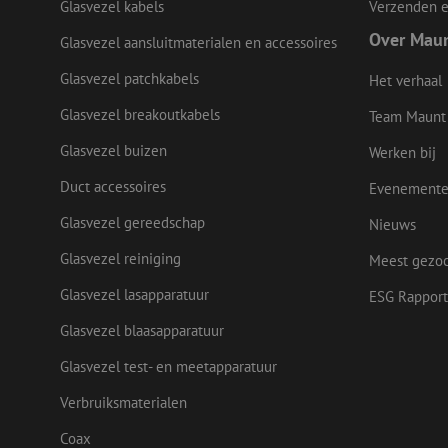
li_gc
Glasvezel kabels
Verzenden e
Over Mau
Glasvezel aansluitmaterialen en accessoires
Glasvezel patchkabels
Het verhaal
Naam
Naam
Aanbieder
Glasvezel breakoutkabels
Team Maunt
Naam
zsce4753e68f69b42
/
Domein
Aanb
Naam
_ga_Q92C90TD1H
Dome
Glasvezel buizen
fp_user_id
Werken bij
zft-
.maunt.nl
sdc
lidc
Micr
drscc
zabHMBucket
Duct accessoires
Corp
Evenement
.link
Glasvezel gereedschap
Nieuws
zps-tgr-dts
bcookie
Micr
Corp
Glasvezel reiniging
.link
Meest gezo
_gcl_au
Goog
Glasvezel lasapparatuur
ESG Rapport
.maun
uesign
Glasvezel blaasapparatuur
IDE
Goog
Glasvezel test- en meetapparatuur
.doub
_ga
Verbruiksmaterialen
test_cookie
Goog
Coax
.doub