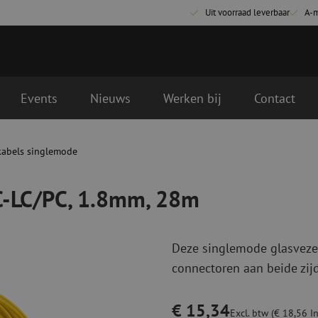
Uit voorraad leverbaar
A-
Events
Nieuws
Werken bij
Contact
28m
gende werkdag geleverd
kabels singlemode
Glasvezel aansluitmaterialen
Glasvezel pa
Pigtails
Patchkabels s
C-LC/PC, 1.8mm, 28m
Adapters
Patchkabels m
Las benodigdheden
Patchkabels m
Las accessoires
Simplex
Deze singlemode glasvezel
Glasvezel gereedschap
Glasvezel rei
connectoren aan beide zijd
Ontmanteling
Droge reinigin
Kniptangen
Vloeistof reini
€ 15,34
ctoren
Knijptangen
Reinigingsacce
Excl. btw (€ 18,56 In