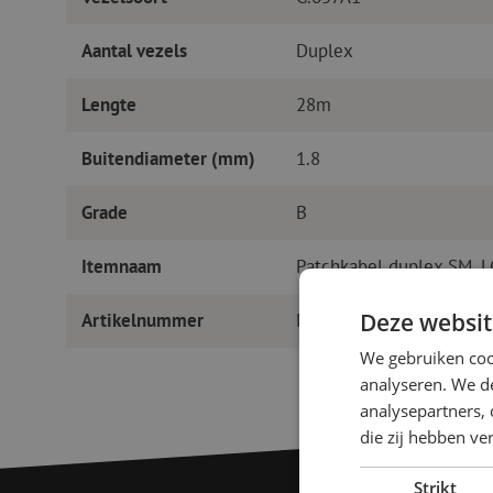
Aantal vezels
Duplex
Lengte
28m
Buitendiameter (mm)
1.8
Grade
B
Itemnaam
Patchkabel duplex SM, 
Deze websit
Artikelnummer
M20000790
We gebruiken coo
analyseren. We de
analysepartners, 
die zij hebben v
Strikt