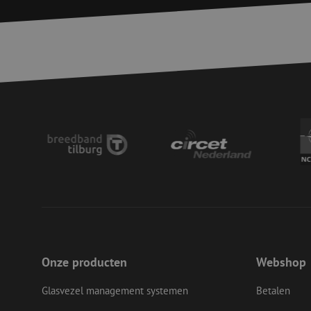
LS_CSRF_TOKEN
__cf_bm
LS_CSRF_TOKEN
zfccn
Onze producten
Webshop
CookieScriptConse
Glasvezel management systemen
Betalen