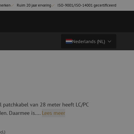
merken
Ruim 20 jaar ervaring
ISO-9001/ISO-14001 gecertificeerd
Nederlands (NL)
€ 15,34
excl. btw (€ 18,56 incl.)
Land/Taal
tchkabels
Glasvezel breakoutkabels
inglemode
Breakoutkabels singlemode
Nederlands (NL)
ultimode OM3
ultimode OM4
Nederlands (BE)
English
 patchkabel van 28 meter heeft LC/PC
niging
Glasvezel lasapparatuur
Français
en. Daarmee is....
Lees meer
g
Lasapparatuur
Deutsch
ging
Lasapparatuur accessoires
ssoires
Cleavers
cl.)