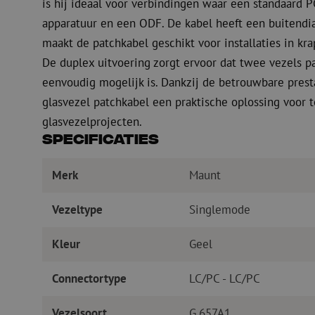
is hij ideaal voor verbindingen waar een standaard PC
apparatuur en een ODF. De kabel heeft een buitendia
maakt de patchkabel geschikt voor installaties in k
De duplex uitvoering zorgt ervoor dat twee vezels pa
eenvoudig mogelijk is. Dankzij de betrouwbare prest
glasvezel patchkabel een praktische oplossing voor
glasvezelprojecten.
Specificaties
Merk
Maunt
Vezeltype
Singlemode
Kleur
Geel
Connectortype
LC/PC - LC/PC
Vezelsoort
G.657A1