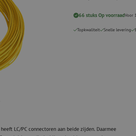
Snijgereedschappen
Reinigingspak
66 stuks Op voorraad
Voor 
Verbruiksmaterialen
Coax
Bevestigingsmaterialen
Overspannings
Topkwaliteit
Snelle levering
Kabelbinders
Coax kabels
Tape
Coax connecto
Overige verbruiksmaterialen
Coax gereedsc
 heeft LC/PC connectoren aan beide zijden. Daarmee