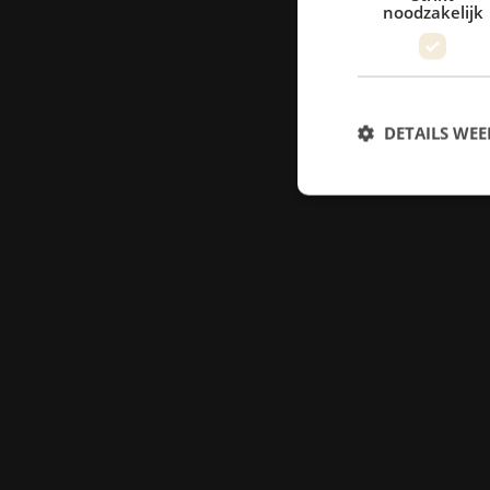
noodzakelijk
DETAILS WE
S
Strikt noodzakelijke
accountbeheer. De we
Naam
zfccn
PHPSESSID