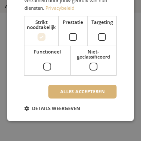
verzameld door jouw gebruik van hun
Artikelnummer
M20000667
diensten.
Privacybeleid
Strikt
Prestatie
Targeting
noodzakelijk
Functioneel
Niet-
geclassificeerd
ALLES ACCEPTEREN
DETAILS WEERGEVEN
Strikt noodzakelijk
Prestatie
Targeting