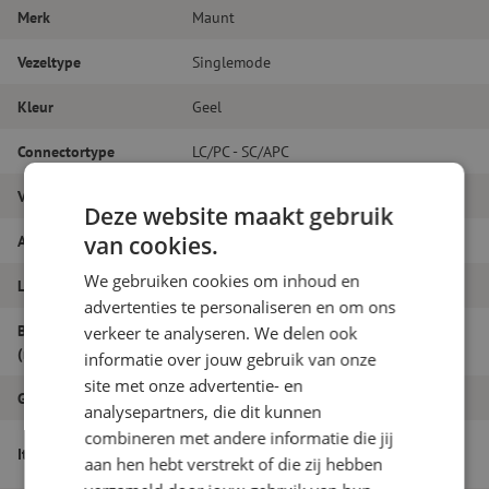
Merk
Maunt
Vezeltype
Singlemode
Kleur
Geel
Connectortype
LC/PC - SC/APC
Vezelsoort
G.657A1
Deze website maakt gebruik
Aantal vezels
Duplex
van cookies.
We gebruiken cookies om inhoud en
Lengte
3m
advertenties te personaliseren en om ons
Buitendiameter
verkeer te analyseren. We delen ook
1.8
(mm)
informatie over jouw gebruik van onze
site met onze advertentie- en
Grade
B
analysepartners, die dit kunnen
combineren met andere informatie die jij
Patchkabel duplex SM, LC/PC-SC/APC,
Itemnaam
aan hen hebt verstrekt of die zij hebben
1.8mm, 3m