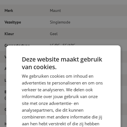
Merk
Maunt
Vezeltype
Singlemode
Kleur
Geel
Connectortype
LC/PC - SC/APC
Vezelsoort
G.657A1
Deze website maakt gebruik
van cookies.
Aantal vezels
Duplex
We gebruiken cookies om inhoud en
Lengte
5m
advertenties te personaliseren en om ons
verkeer te analyseren. We delen ook
Buitendiameter
1.8
informatie over jouw gebruik van onze
(mm)
site met onze advertentie- en
Grade
B
analysepartners, die dit kunnen
combineren met andere informatie die jij
Patchkabel duplex SM, LC/PC-SC/APC,
aan hen hebt verstrekt of die zij hebben
Itemnaam
1.8mm, 5m