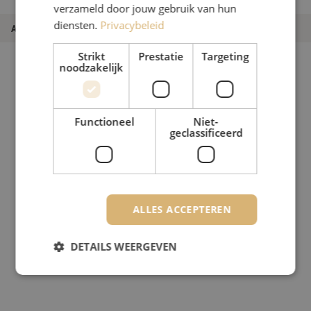
verzameld door jouw gebruik van hun
diensten.
Privacybeleid
Artikelnummer
M20000737
Strikt
Prestatie
Targeting
noodzakelijk
Functioneel
Niet-
geclassificeerd
ALLES ACCEPTEREN
DETAILS WEERGEVEN
Strikt noodzakelijk
Prestatie
Targeting