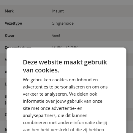
Merk
Maunt
Vezeltype
Singlemode
Kleur
Geel
Connectortype
LC/PC - SC/APC
Vezelsoort
G.657A1
Deze website maakt gebruik
van cookies.
Aantal vezels
Duplex
We gebruiken cookies om inhoud en
Lengte
7m
advertenties te personaliseren en om ons
verkeer te analyseren. We delen ook
Buitendiameter
1.8
informatie over jouw gebruik van onze
(mm)
site met onze advertentie- en
Grade
B
analysepartners, die dit kunnen
combineren met andere informatie die jij
Patchkabel duplex SM, LC/PC-SC/APC,
aan hen hebt verstrekt of die zij hebben
Itemnaam
1.8mm, 7m