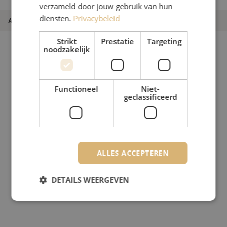
verzameld door jouw gebruik van hun
diensten.
Privacybeleid
Artikelnummer
M20000738
Strikt
Prestatie
Targeting
noodzakelijk
Functioneel
Niet-
geclassificeerd
ALLES ACCEPTEREN
DETAILS WEERGEVEN
Strikt noodzakelijk
Prestatie
Targeting