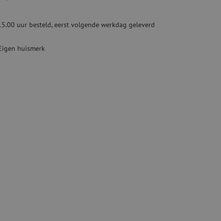
ketten
Specialty lasapparatuur
15.00 uur besteld, eerst volgende werkdag geleverd
Tweedehands apparatuur
beveiliging
Tweedehands lasapparatuur
Eigen huismerk
Tweedehands blaasapparatuur
ren
hap