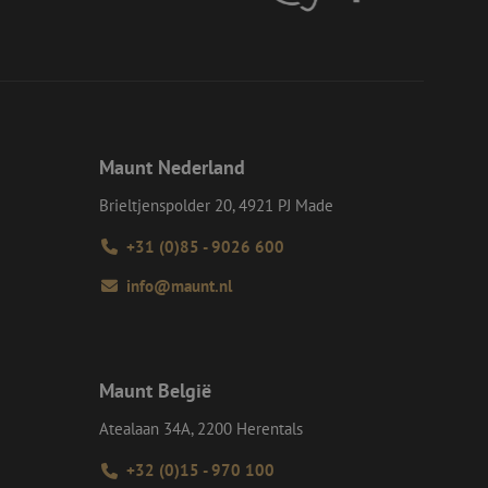
d van de site.
eid te maken
or de website, om
 het gebruik van
e Request Forgery
 ervoor dat
op een website
Maunt Nederland
momenteel is
d van de site.
Brieltjenspolder 20, 4921 PJ Made
voor een veilige
, het verbeteren van
door het voorkomen
+31 (0)85 - 9026 600
nvallen.
info@maunt.nl
ie-Script.com-
oekers te
-Script.com is
en op te slaan voor
iële doeleinden
Maunt België
Atealaan 34A, 2200 Herentals
Omschrijving
+32 (0)15 - 970 100