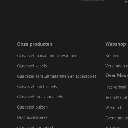
__cf_bm
LS_CSRF_TOKEN
Onze producten
Webshop
Glasvezel management systemen
Betalen
zfccn
Glasvezel kabels
Verzenden e
Over Mau
Glasvezel aansluitmaterialen en accessoires
CookieScriptConse
Glasvezel patchkabels
Het verhaal
Glasvezel breakoutkabels
li_gc
Team Maunt
Glasvezel buizen
Werken bij
Duct accessoires
Evenement
Naam
Naam
Aanbieder
Glasvezel gereedschap