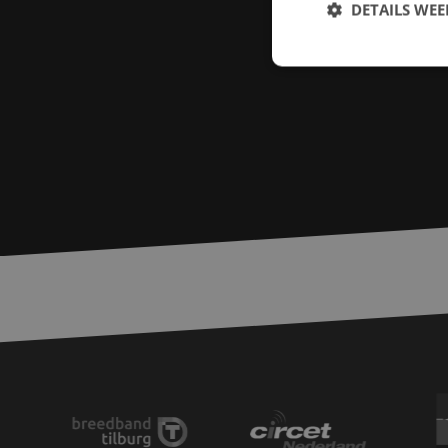
DETAILS WE
S
Strikt noodzakelijke
accountbeheer. De we
Naam
zfccn
PHPSESSID
LS_CSRF_TOKEN