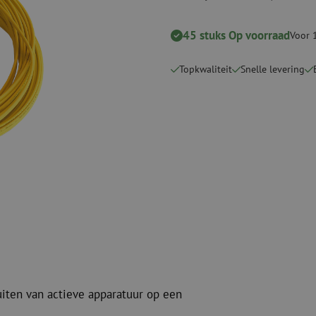
Snijgereedschappen
Reinigingspak
45 stuks Op voorraad
Voor 
Verbruiksmaterialen
Coax
Bevestigingsmaterialen
Overspannings
Topkwaliteit
Snelle levering
Kabelbinders
Coax kabels
Tape
Coax connecto
Overige verbruiksmaterialen
Coax gereedsc
uiten van actieve apparatuur op een