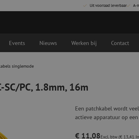
Uit voorraad leverbaar
A-
Events
Nieuws
Werken bij
Contact
 16m
gende werkdag geleverd
kabels singlemode
Glasvezel aansluitmaterialen
Glasvezel pa
Pigtails
Patchkabels s
PC-SC/PC, 1.8mm, 16m
Adapters
Patchkabels m
Las benodigdheden
Patchkabels m
Las accessoires
Simplex
Een patchkabel wordt veel
Glasvezel gereedschap
Glasvezel rei
actieve apparatuur op een
Ontmanteling
Droge reinigin
Kniptangen
Vloeistof reini
€ 11,08
ctoren
Knijptangen
Reinigingsacce
Excl. btw (€ 13,41 In