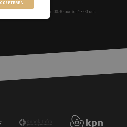
ACCEPTEREN
 op werkdagen bereikbaar van 08:30 uur tot 17:00 uur.
rd
elding en
voor een veilige
, het verbeteren van
door het voorkomen
nvallen.
basis van de PHP-
ene doeleinden die
erssessies te
een willekeurig
ikt, kan specifiek
eld is het behouden
ker tussen pagina's.
e Request Forgery
 ervoor dat
op een website
momenteel is