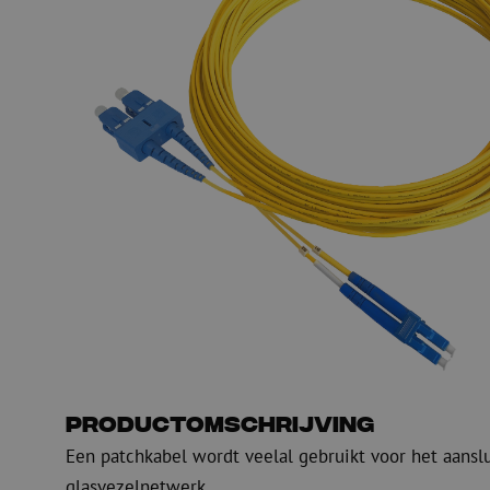
PE
Waarschuwing
Glasvezel blaasapparatuur
Glasvezel test- en
meetapparatuur
PicoFlow Rapid
Nanoflow Rapid
Testen
MultiFlow Rapid
Meten
MiniFlow Rapid
Inspectie
OTDR
Productomschrijving
Een patchkabel wordt veelal gebruikt voor het aansl
glasvezelnetwerk.