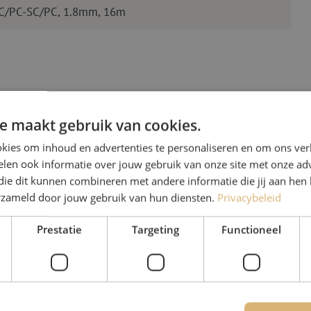
LC/PC-SC/PC, 1.8mm, 16m
e maakt gebruik van cookies.
kies om inhoud en advertenties te personaliseren en om ons ver
len ook informatie over jouw gebruik van onze site met onze adv
Heb je vr
die dit kunnen combineren met andere informatie die jij aan hen 
erzameld door jouw gebruik van hun diensten.
Privacybeleid
Michelle helpt je graag ve
Prestatie
Targeting
Functioneel
Michelle is samen met Jer
voor onze klanten. Met v
oplossing en zet ze zich 