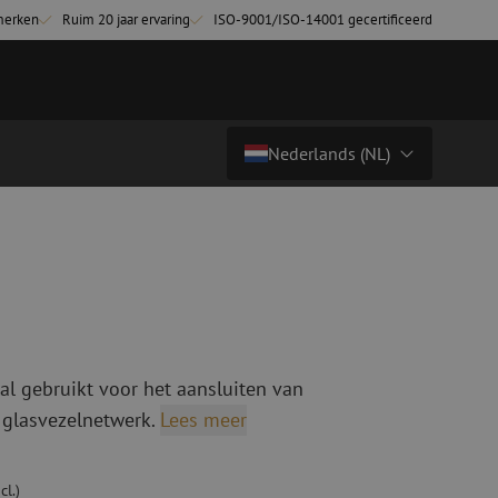
merken
Ruim 20 jaar ervaring
ISO-9001/ISO-14001 gecertificeerd
Nederlands (NL)
€ 11,08
excl. btw (€ 13,41 incl.)
Land/Taal
tchkabels
Glasvezel breakoutkabels
inglemode
Breakoutkabels singlemode
Nederlands (NL)
ultimode OM3
ultimode OM4
Nederlands (BE)
English
al gebruikt voor het aansluiten van
niging
Glasvezel lasapparatuur
Français
 glasvezelnetwerk.
Lees meer
g
Lasapparatuur
Deutsch
ging
Lasapparatuur accessoires
ssoires
Cleavers
cl.)