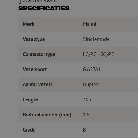
glasvezelnetwerk.
Specificaties
Merk
Maunt
Vezeltype
Singlemode
Connectortype
LC/PC - SC/PC
Vezelsoort
G.657A1
Aantal vezels
Duplex
Lengte
30m
Buitendiameter (mm)
1.8
Grade
B