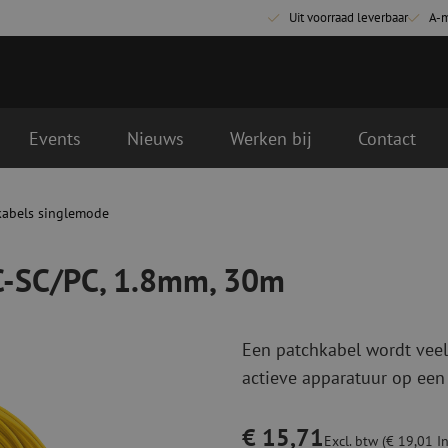
Uit voorraad leverbaar
A-
Events
Nieuws
Werken bij
Contact
 30m
kabels singlemode
Glasvezel aansluitmaterialen
Glasvezel pa
Pigtails
Patchkabels s
PC-SC/PC, 1.8mm, 30m
Adapters
Patchkabels m
Las benodigdheden
Patchkabels m
Las accessoires
Simplex
Een patchkabel wordt veel
Glasvezel gereedschap
Glasvezel rei
actieve apparatuur op een
Ontmanteling
Droge reinigin
Kniptangen
Vloeistof reini
€ 15,71
ctoren
Knijptangen
Reinigingsacce
Excl. btw (€ 19,01 In