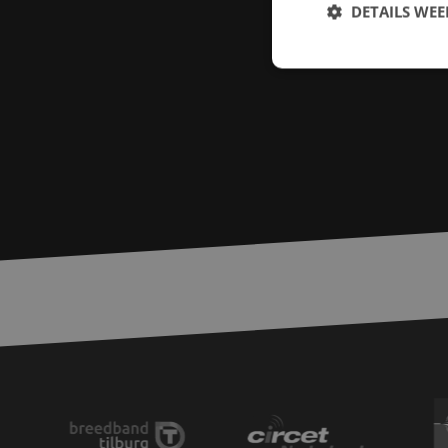
DETAILS WE
S
Strikt noodzakelijke
accountbeheer. De we
Naam
zfccn
PHPSESSID
LS_CSRF_TOKEN