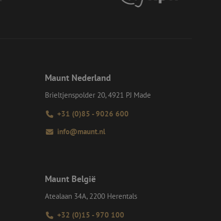
d van de site.
eid te maken
or de website, om
 het gebruik van
e Request Forgery
 ervoor dat
op een website
Maunt Nederland
momenteel is
d van de site.
Brieltjenspolder 20, 4921 PJ Made
voor een veilige
, het verbeteren van
door het voorkomen
+31 (0)85 - 9026 600
nvallen.
info@maunt.nl
ie-Script.com-
oekers te
-Script.com is
en op te slaan voor
iële doeleinden
Maunt België
Atealaan 34A, 2200 Herentals
Omschrijving
+32 (0)15 - 970 100