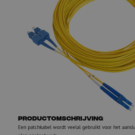
PE
Waarschuwing
Glasvezel blaasapparatuur
Glasvezel test- en
meetapparatuur
PicoFlow Rapid
Nanoflow Rapid
Testen
MultiFlow Rapid
Meten
MiniFlow Rapid
Inspectie
OTDR
Productomschrijving
Een patchkabel wordt veelal gebruikt voor het aansl