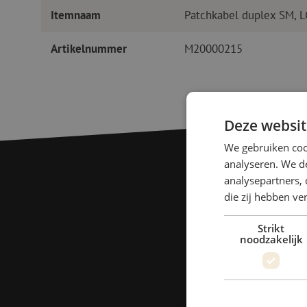
Itemnaam
Patchkabel duplex SM, 
Artikelnummer
M20000215
Deze websit
We gebruiken coo
analyseren. We de
analysepartners, 
die zij hebben v
Strikt
noodzakelijk