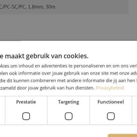
LC/PC-SC/PC, 1.8mm, 30m
e maakt gebruik van cookies.
kies om inhoud en advertenties te personaliseren en om ons ver
len ook informatie over jouw gebruik van onze site met onze adv
Heb je vr
die dit kunnen combineren met andere informatie die jij aan hen 
erzameld door jouw gebruik van hun diensten.
Privacybeleid
Michelle helpt je graag ve
Prestatie
Targeting
Functioneel
Michelle is samen met Jer
voor onze klanten. Met v
oplossing en zet ze zich 