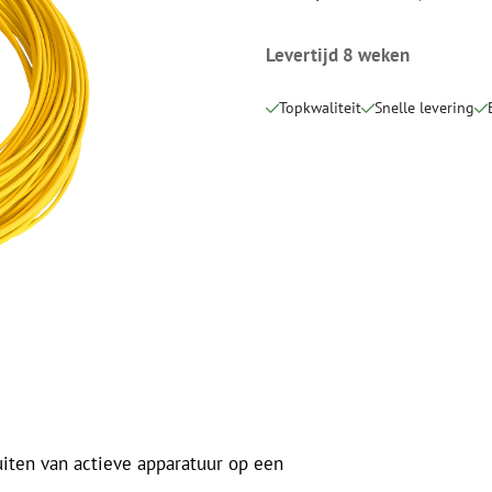
Snijgereedschappen
Reinigingspak
Levertijd 8 weken
Verbruiksmaterialen
Coax
Bevestigingsmaterialen
Overspannings
Topkwaliteit
Snelle levering
Kabelbinders
Coax kabels
Tape
Coax connecto
Overige verbruiksmaterialen
Coax gereedsc
uiten van actieve apparatuur op een