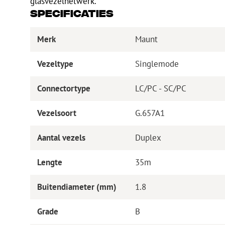
glasvezelnetwerk.
Specificaties
Merk
Maunt
Vezeltype
Singlemode
Connectortype
LC/PC - SC/PC
Vezelsoort
G.657A1
Aantal vezels
Duplex
Lengte
35m
Buitendiameter (mm)
1.8
Grade
B