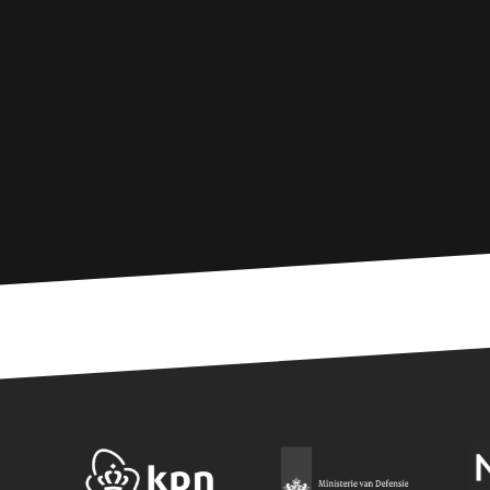
DETAILS WE
S
Strikt noodzakelijke
accountbeheer. De we
Naam
zfccn
PHPSESSID
LS_CSRF_TOKEN