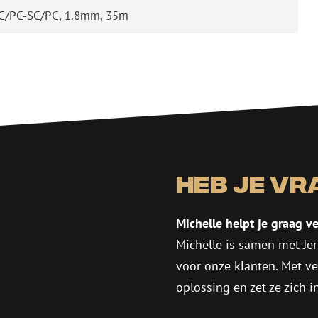
LC/PC-SC/PC, 1.8mm, 35m
e maakt gebruik van cookies.
kies om inhoud en advertenties te personaliseren en om ons ver
len ook informatie over jouw gebruik van onze site met onze adv
Heb je vr
die dit kunnen combineren met andere informatie die jij aan hen 
erzameld door jouw gebruik van hun diensten.
Privacybeleid
Michelle helpt je graag ve
Prestatie
Targeting
Functioneel
Michelle is samen met Jer
voor onze klanten. Met v
oplossing en zet ze zich 