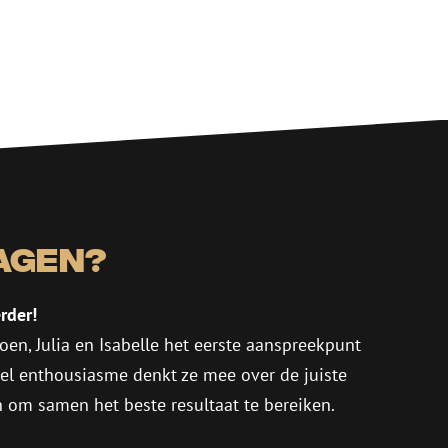
keer te
ertentie- en
agen?
hebt verstrekt of
rder!
Niet-
oen, Julia en Isabelle het eerste aanspreekpunt
geclassificeerd
eel enthousiasme denkt ze mee over de juiste
in om samen het beste resultaat te bereiken.