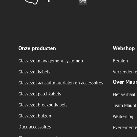
__cf_bm
LS_CSRF_TOKEN
Onze producten
Webshop
Glasvezel management systemen
Betalen
zfccn
Glasvezel kabels
Verzenden e
Over Mau
Glasvezel aansluitmaterialen en accessoires
CookieScriptConse
Glasvezel patchkabels
Het verhaal
li_gc
Glasvezel breakoutkabels
Team Maunt
Glasvezel buizen
Werken bij
Duct accessoires
Evenement
Naam
Naam
Aanbieder