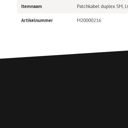
Itemnaam
Patchkabel duplex SM, 
Artikelnummer
M20000216
Deze websit
We gebruiken coo
analyseren. We de
analysepartners, 
die zij hebben v
Strikt
noodzakelijk