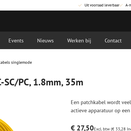
Uit voorraad leverbaar
A-
Events
Nieuws
Werken bij
Contact
 35m
kabels singlemode
Glasvezel aansluitmaterialen
Glasvezel pa
Pigtails
Patchkabels s
PC-SC/PC, 1.8mm, 35m
Adapters
Patchkabels m
Las benodigdheden
Patchkabels m
Las accessoires
Simplex
Een patchkabel wordt veel
Glasvezel gereedschap
Glasvezel rei
actieve apparatuur op een
Ontmanteling
Droge reinigin
Kniptangen
Vloeistof reini
€ 27,50
ctoren
Knijptangen
Reinigingsacce
Excl. btw (€ 33,28 Inc