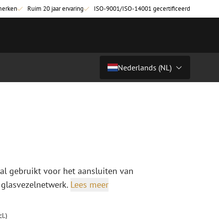
merken
Ruim 20 jaar ervaring
ISO-9001/ISO-14001 gecertificeerd
Nederlands (NL)
€ 27,50
excl. btw (€ 33,28 incl.)
Land/Taal
tchkabels
Glasvezel breakoutkabels
inglemode
Breakoutkabels singlemode
Nederlands (NL)
ultimode OM3
ultimode OM4
Nederlands (BE)
English
al gebruikt voor het aansluiten van
niging
Glasvezel lasapparatuur
Français
 glasvezelnetwerk.
Lees meer
g
Lasapparatuur
Deutsch
ging
Lasapparatuur accessoires
ssoires
Cleavers
l.)