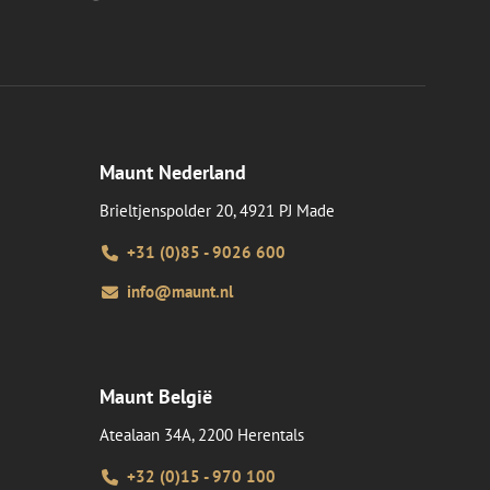
d van de site.
eid te maken
or de website, om
 het gebruik van
e Request Forgery
 ervoor dat
op een website
Maunt Nederland
momenteel is
d van de site.
Brieltjenspolder 20, 4921 PJ Made
voor een veilige
, het verbeteren van
door het voorkomen
+31 (0)85 - 9026 600
nvallen.
info@maunt.nl
ie-Script.com-
oekers te
-Script.com is
en op te slaan voor
iële doeleinden
Maunt België
Atealaan 34A, 2200 Herentals
Omschrijving
+32 (0)15 - 970 100