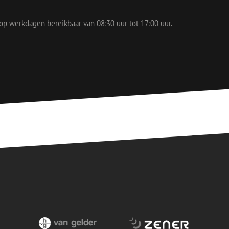
ACCEPTEREN
 op werkdagen bereikbaar van 08:30 uur tot 17:00 uur.
rd
elding en
voor een veilige
, het verbeteren van
door het voorkomen
nvallen.
basis van de PHP-
ene doeleinden die
erssessies te
een willekeurig
ikt, kan specifiek
eld is het behouden
ker tussen pagina's.
e Request Forgery
 ervoor dat
op een website
momenteel is