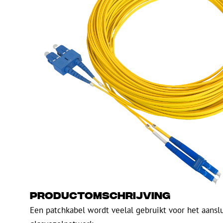
PE
Waarschuwing
Glasvezel blaasapparatuur
Glasvezel test- en
meetapparatuur
PicoFlow Rapid
Nanoflow Rapid
Testen
MultiFlow Rapid
Meten
MiniFlow Rapid
Inspectie
OTDR
Productomschrijving
Een patchkabel wordt veelal gebruikt voor het aansl