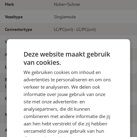
Merk
Huber+Suhner
Vezeltype
Singlemode
Connectortype
LC/PC(uni) - LC/PC(uni)
Vezelsoort
G.657A1
Deze website maakt gebruik
Aantal vezels
Duplex
van cookies.
Lengte
11m
We gebruiken cookies om inhoud en
advertenties te personaliseren en om ons
Buitendiameter
2.0
(mm)
verkeer te analyseren. We delen ook
informatie over jouw gebruik van onze
Grade
B
site met onze advertentie- en
analysepartners, die dit kunnen
Patchkabel duplex SM, LC/PC(uni)-
Itemnaam
combineren met andere informatie die jij
LC/PC(uni), 2.0mm, 11m
aan hen hebt verstrekt of die zij hebben
Artikelnummer
M20000507
verzameld door jouw gebruik van hun