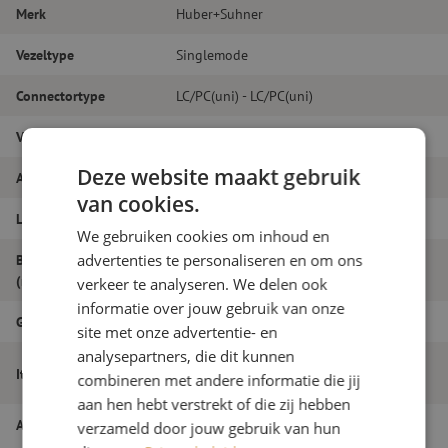
Merk
Huber+Suhner
Vezeltype
Singlemode
Connectortype
LC/PC(uni) - LC/PC(uni)
Vezelsoort
G.657A1
Deze website maakt gebruik
Aantal vezels
Duplex
van cookies.
Lengte
15m
We gebruiken cookies om inhoud en
advertenties te personaliseren en om ons
Buitendiameter
2.0
(mm)
verkeer te analyseren. We delen ook
informatie over jouw gebruik van onze
Grade
B
site met onze advertentie- en
analysepartners, die dit kunnen
Patchkabel duplex SM, LC/PC(uni)-
Itemnaam
combineren met andere informatie die jij
LC/PC(uni), 2.0mm, 15m
aan hen hebt verstrekt of die zij hebben
Artikelnummer
M20000511
verzameld door jouw gebruik van hun