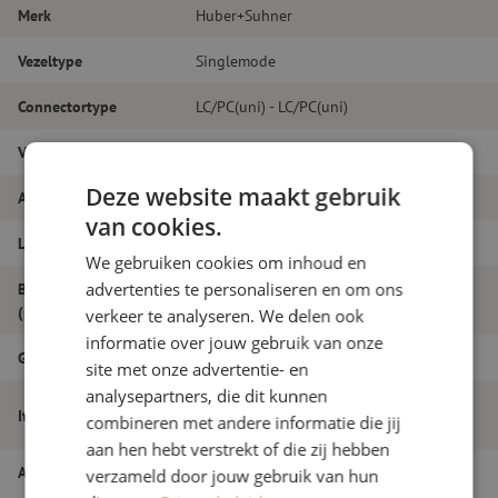
Merk
Huber+Suhner
Vezeltype
Singlemode
Connectortype
LC/PC(uni) - LC/PC(uni)
Vezelsoort
G.657A1
Deze website maakt gebruik
Aantal vezels
Duplex
van cookies.
Lengte
17m
We gebruiken cookies om inhoud en
advertenties te personaliseren en om ons
Buitendiameter
2.0
(mm)
verkeer te analyseren. We delen ook
informatie over jouw gebruik van onze
Grade
B
site met onze advertentie- en
analysepartners, die dit kunnen
Patchkabel duplex SM, LC/PC(uni)-
Itemnaam
combineren met andere informatie die jij
LC/PC(uni), 2.0mm, 17m
aan hen hebt verstrekt of die zij hebben
Artikelnummer
M20000513
verzameld door jouw gebruik van hun