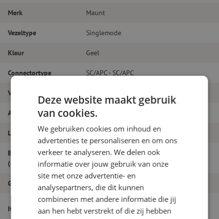
Merk
Maunt
Vezeltype
Singlemode
Kleur
Geel
Connectortype
SC/APC - SC/APC
Vezelsoort
G.657A1
Deze website maakt gebruik
van cookies.
Aantal vezels
Duplex
We gebruiken cookies om inhoud en
Lengte
25m
advertenties te personaliseren en om ons
verkeer te analyseren. We delen ook
Buitendiameter
1.8
(mm)
informatie over jouw gebruik van onze
site met onze advertentie- en
Grade
B
analysepartners, die dit kunnen
combineren met andere informatie die jij
Patchkabel duplex SM, SC/APC-SC/APC,
Itemnaam
aan hen hebt verstrekt of die zij hebben
1.8mm, 25m