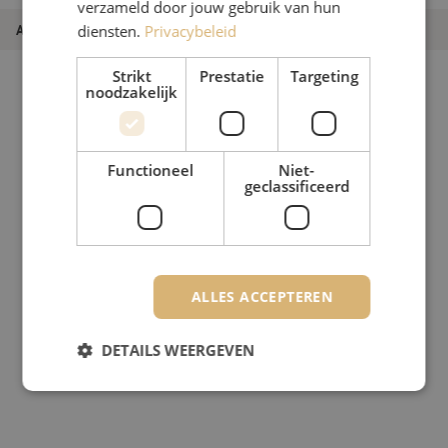
verzameld door jouw gebruik van hun
Artikelnummer
M20002783
diensten.
Privacybeleid
Strikt
Prestatie
Targeting
noodzakelijk
Functioneel
Niet-
geclassificeerd
ALLES ACCEPTEREN
DETAILS WEERGEVEN
Strikt noodzakelijk
Prestatie
Targeting