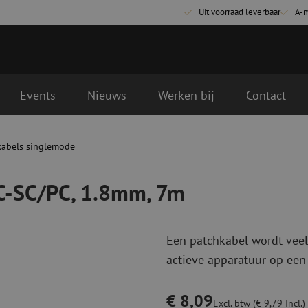
Uit voorraad leverbaar
A-
Events
Nieuws
Werken bij
Contact
7m
gende werkdag geleverd
kabels singlemode
Glasvezel aansluitmaterialen
Glasvezel pa
Pigtails
Patchkabels s
C-SC/PC, 1.8mm, 7m
Adapters
Patchkabels m
Las benodigdheden
Patchkabels m
Las accessoires
Simplex
Een patchkabel wordt veel
Glasvezel gereedschap
Glasvezel rei
actieve apparatuur op een
Ontmanteling
Droge reinigin
Kniptangen
Vloeistof reini
€ 8,09
ctoren
Knijptangen
Reinigingsacce
Excl. btw (€ 9,79 Incl.)