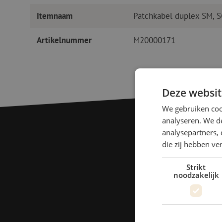
Itemnaam
Patchkabel duplex SM, 
Artikelnummer
M20000171
Deze websit
We gebruiken coo
analyseren. We de
analysepartners, 
die zij hebben v
Strikt
noodzakelijk