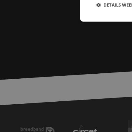
DETAILS WE
S
Strikt noodzakelijke
accountbeheer. De we
Naam
zfccn
PHPSESSID
LS_CSRF_TOKEN