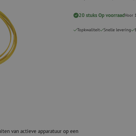
Snijgereedschappen
Reinigingspak
20 stuks Op voorraad
Voor 
Verbruiksmaterialen
Coax
Bevestigingsmaterialen
Overspannings
Topkwaliteit
Snelle levering
Kabelbinders
Coax kabels
Tape
Coax connecto
Overige verbruiksmaterialen
Coax gereedsc
uiten van actieve apparatuur op een