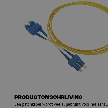
PE
Waarschuwing
Glasvezel blaasapparatuur
Glasvezel test- en
meetapparatuur
PicoFlow Rapid
Nanoflow Rapid
Testen
MultiFlow Rapid
Meten
MiniFlow Rapid
Inspectie
OTDR
Productomschrijving
Een patchkabel wordt veelal gebruikt voor het aansl