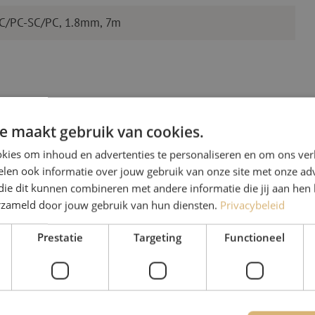
SC/PC-SC/PC, 1.8mm, 7m
e maakt gebruik van cookies.
kies om inhoud en advertenties te personaliseren en om ons ver
len ook informatie over jouw gebruik van onze site met onze adv
Heb je vr
die dit kunnen combineren met andere informatie die jij aan hen 
erzameld door jouw gebruik van hun diensten.
Privacybeleid
Michelle helpt je graag ve
Prestatie
Targeting
Functioneel
Michelle is samen met Jer
voor onze klanten. Met v
oplossing en zet ze zich 