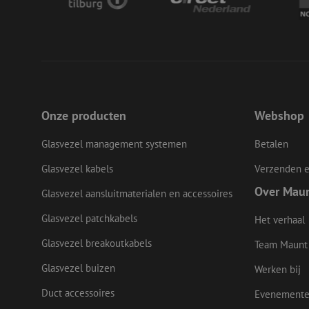
__cf_bm
LS_CSRF_TOKEN
Onze producten
Webshop
zfccn
Glasvezel management systemen
Betalen
Glasvezel kabels
Verzenden e
Over Mau
CookieScriptConse
Glasvezel aansluitmaterialen en accessoires
Glasvezel patchkabels
Het verhaal
li_gc
Glasvezel breakoutkabels
Team Maunt
Glasvezel buizen
Werken bij
Duct accessoires
Evenement
Naam