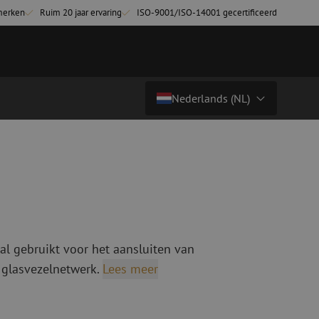
merken
Ruim 20 jaar ervaring
ISO-9001/ISO-14001 gecertificeerd
Nederlands (NL)
€ 8,09
excl. btw (€ 9,79 incl.)
Land/Taal
tchkabels
Glasvezel breakoutkabels
inglemode
Breakoutkabels singlemode
Nederlands (NL)
ultimode OM3
ultimode OM4
Nederlands (BE)
English
al gebruikt voor het aansluiten van
niging
Glasvezel lasapparatuur
Français
 glasvezelnetwerk.
Lees meer
g
Lasapparatuur
Deutsch
ging
Lasapparatuur accessoires
ssoires
Cleavers