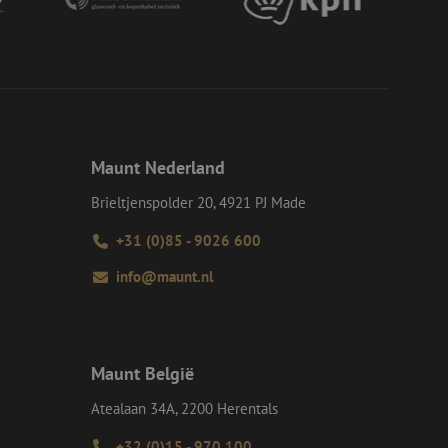
momenteel is
d van de site.
eid te maken
or de website, om
 het gebruik van
e Request Forgery
 ervoor dat
op een website
momenteel is
Maunt Nederland
d van de site.
Brieltjenspolder 20, 4921 PJ Made
voor een veilige
, het verbeteren van
door het voorkomen
+31 (0)85 - 9026 600
nvallen.
ie-Script.com-
info@maunt.nl
oekers te
-Script.com is
en op te slaan voor
iële doeleinden
Maunt België
Atealaan 34A, 2200 Herentals
Omschrijving
+32 (0)15 - 970 100