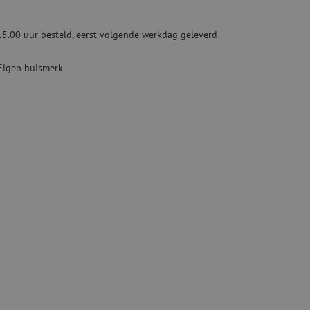
ketten
Specialty lasapparatuur
15.00 uur besteld, eerst volgende werkdag geleverd
Tweedehands apparatuur
beveiliging
Tweedehands lasapparatuur
Eigen huismerk
Tweedehands blaasapparatuur
ren
hap