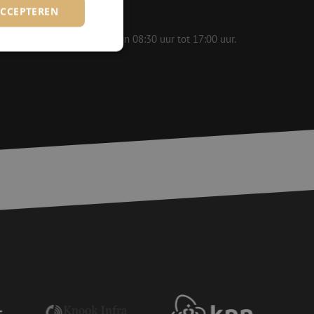
ACCEPTEREN
 op werkdagen bereikbaar van 08:30 uur tot 17:00 uur.
rd
elding en
voor een veilige
, het verbeteren van
door het voorkomen
nvallen.
basis van de PHP-
ene doeleinden die
erssessies te
een willekeurig
ikt, kan specifiek
eld is het behouden
ker tussen pagina's.
e Request Forgery
 ervoor dat
op een website