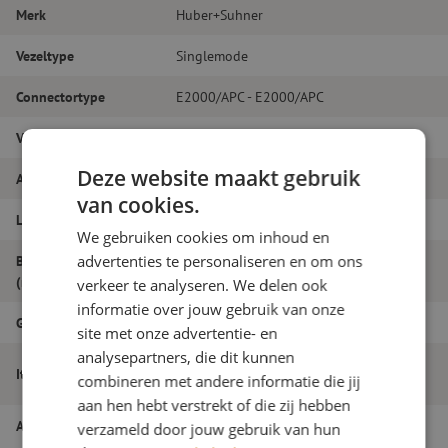
Merk
Huber+Suhner
Vezeltype
Singlemode
Connectortype
E2000/APC - E2000/APC
Vezelsoort
G.657A1
Deze website maakt gebruik
Aantal vezels
Simplex
van cookies.
Lengte
10m
We gebruiken cookies om inhoud en
advertenties te personaliseren en om ons
Buitendiameter
2.0
(mm)
verkeer te analyseren. We delen ook
informatie over jouw gebruik van onze
Grade
B
site met onze advertentie- en
analysepartners, die dit kunnen
Patchkabel simplex SM, E2000/APC-
Itemnaam
combineren met andere informatie die jij
E2000/APC, 2.0mm, 10m, Huber+Suhner
aan hen hebt verstrekt of die zij hebben
Artikelnummer
M20000531
verzameld door jouw gebruik van hun