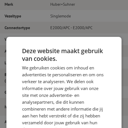
Merk
Huber+Suhner
Vezeltype
Singlemode
Connectortype
E2000/APC - E2000/APC
Vezelsoort
G.657A1
Deze website maakt gebruik
Aantal vezels
Simplex
van cookies.
Lengte
18m
We gebruiken cookies om inhoud en
advertenties te personaliseren en om ons
Buitendiameter
2.0
(mm)
verkeer te analyseren. We delen ook
informatie over jouw gebruik van onze
Grade
B
site met onze advertentie- en
analysepartners, die dit kunnen
Patchkabel simplex SM, E2000/APC-
Itemnaam
combineren met andere informatie die jij
E2000/APC, 2.0mm, 18m, Huber+Suhner
aan hen hebt verstrekt of die zij hebben
Artikelnummer
M20000539
verzameld door jouw gebruik van hun