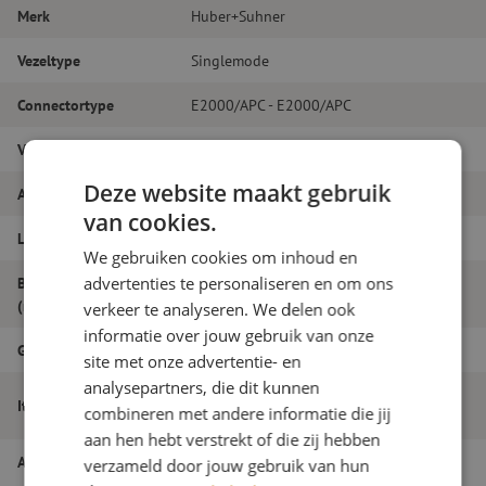
Merk
Huber+Suhner
Vezeltype
Singlemode
Connectortype
E2000/APC - E2000/APC
Vezelsoort
G.657A1
Deze website maakt gebruik
Aantal vezels
Simplex
van cookies.
Lengte
4m
We gebruiken cookies om inhoud en
advertenties te personaliseren en om ons
Buitendiameter
2.0
(mm)
verkeer te analyseren. We delen ook
informatie over jouw gebruik van onze
Grade
B
site met onze advertentie- en
analysepartners, die dit kunnen
Patchkabel simplex SM, E2000/APC-
Itemnaam
combineren met andere informatie die jij
E2000/APC, 2.0mm, 4m, Huber+Suhner
aan hen hebt verstrekt of die zij hebben
Artikelnummer
M20000525
verzameld door jouw gebruik van hun