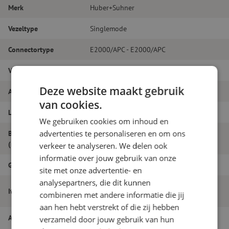
Merk
Huber+Suhner
Vezeltype
Singlemode
Connectortype
E2000/APC - E2000/APC
Vezelsoort
G.657A1
Deze website maakt gebruik
Aantal vezels
Simplex
van cookies.
Lengte
9m
We gebruiken cookies om inhoud en
advertenties te personaliseren en om ons
Buitendiameter
2.0
(mm)
verkeer te analyseren. We delen ook
informatie over jouw gebruik van onze
Grade
B
site met onze advertentie- en
analysepartners, die dit kunnen
Patchkabel simplex SM, E2000/APC-
Itemnaam
combineren met andere informatie die jij
E2000/APC, 2.0mm, 9m, Huber+Suhner
aan hen hebt verstrekt of die zij hebben
Artikelnummer
M20000530
verzameld door jouw gebruik van hun