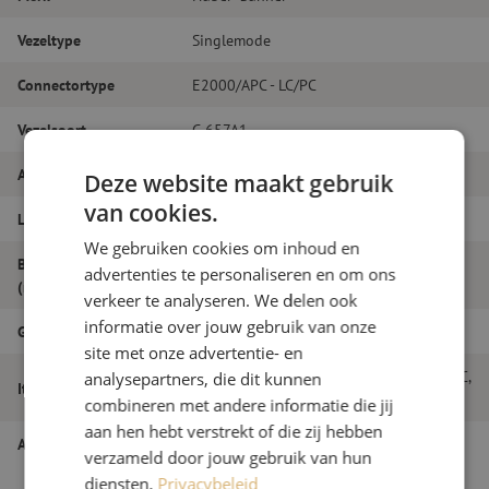
Vezeltype
Singlemode
Connectortype
E2000/APC - LC/PC
Vezelsoort
G.657A1
Aantal vezels
Simplex
Deze website maakt gebruik
van cookies.
Lengte
14m
We gebruiken cookies om inhoud en
Buitendiameter
advertenties te personaliseren en om ons
2.0
(mm)
verkeer te analyseren. We delen ook
informatie over jouw gebruik van onze
Grade
B
site met onze advertentie- en
Patchkabel simplex SM, E2000/APC-LC/PC,
analysepartners, die dit kunnen
Itemnaam
2.0mm, 14m
combineren met andere informatie die jij
aan hen hebt verstrekt of die zij hebben
Artikelnummer
M20000460
verzameld door jouw gebruik van hun
diensten.
Privacybeleid