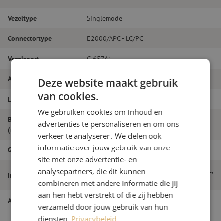
Vezeltype
Singlemode
Connectortype
E2000/APC - LC/PC
Vezelsoort
G.657A1
Aantal vezels
Simplex
Deze website maakt gebruik
van cookies.
Lengte
17m
We gebruiken cookies om inhoud en
Buitendiameter
advertenties te personaliseren en om ons
2.0
(mm)
verkeer te analyseren. We delen ook
informatie over jouw gebruik van onze
Grade
B
site met onze advertentie- en
Patchkabel simplex SM, E2000/APC-LC/PC,
analysepartners, die dit kunnen
Itemnaam
2.0mm, 17m
combineren met andere informatie die jij
aan hen hebt verstrekt of die zij hebben
Artikelnummer
M20000463
verzameld door jouw gebruik van hun
diensten.
Privacybeleid