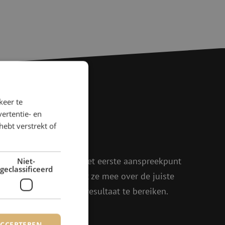
keer te
ertentie- en
agen?
hebt verstrekt of
rder!
oen, Julia en Isabelle het eerste aanspreekpunt
Niet-
geclassificeerd
eel enthousiasme denkt ze mee over de juiste
in om samen het beste resultaat te bereiken.
ACCEPTEREN