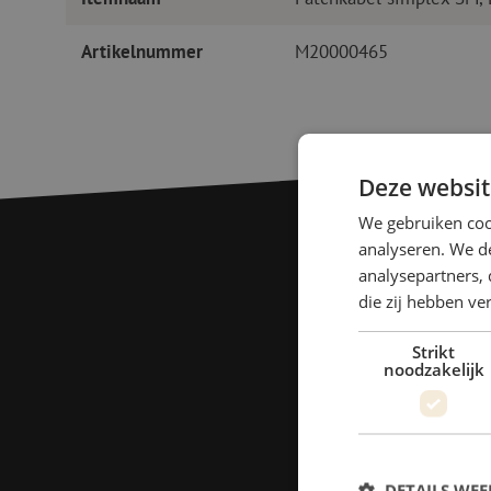
Artikelnummer
M20000465
Deze websit
We gebruiken coo
analyseren. We de
analysepartners, 
die zij hebben v
Strikt
noodzakelijk
DETAILS WE