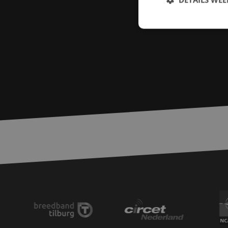
S
Strikt noodzakelijke
accountbeheer. De we
Naam
zfccn
PHPSESSID
LS_CSRF_TOKEN