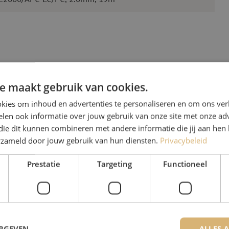
e maakt gebruik van cookies.
kies om inhoud en advertenties te personaliseren en om ons ver
len ook informatie over jouw gebruik van onze site met onze adv
Heb je vr
die dit kunnen combineren met andere informatie die jij aan hen 
erzameld door jouw gebruik van hun diensten.
Privacybeleid
Michelle helpt je graag ve
Michelle is samen met Jer
Prestatie
Targeting
Functioneel
voor onze klanten. Met v
oplossing en zet ze zich 
085 - 9026 600
ERGEVEN
ALLES 