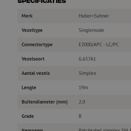
Specificaties
Merk
Huber+Suhner
Vezeltype
Singlemode
Connectortype
E2000/APC - LC/PC
Vezelsoort
G.657A1
Aantal vezels
Simplex
Lengte
19m
Buitendiameter (mm)
2.0
Grade
B
Itemnaam
Patchkabel simplex SM,