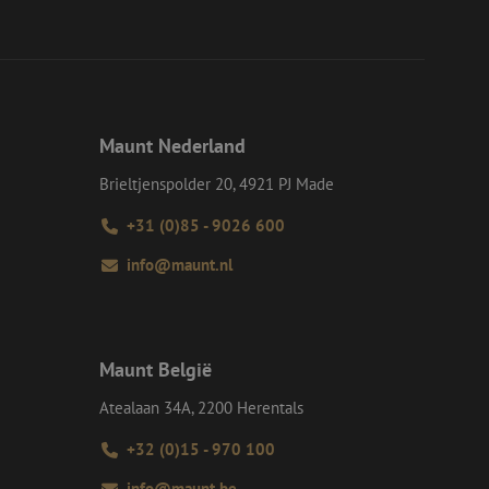
d van de site.
eid te maken
or de website, om
 het gebruik van
e Request Forgery
 ervoor dat
op een website
Maunt Nederland
momenteel is
d van de site.
Brieltjenspolder 20, 4921 PJ Made
voor een veilige
, het verbeteren van
+31 (0)85 - 9026 600
door het voorkomen
nvallen.
info@maunt.nl
ie-Script.com-
oekers te
-Script.com is
en op te slaan voor
Maunt België
iële doeleinden
Atealaan 34A, 2200 Herentals
+32 (0)15 - 970 100
Omschrijving
info@maunt.be