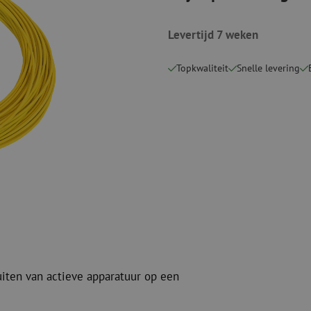
Snijgereedschappen
Reinigingspak
Levertijd 7 weken
Verbruiksmaterialen
Coax
Bevestigingsmaterialen
Overspannings
Topkwaliteit
Snelle levering
Kabelbinders
Coax kabels
Tape
Coax connecto
Overige verbruiksmaterialen
Coax gereedsc
uiten van actieve apparatuur op een