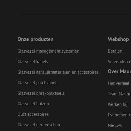
__cf_bm
LS_CSRF_TOKEN
Onze producten
Webshop
Glasvezel management systemen
Betalen
zfccn
Glasvezel kabels
Verzenden e
Over Mau
Glasvezel aansluitmaterialen en accessoires
CookieScriptConse
Glasvezel patchkabels
Het verhaal
Glasvezel breakoutkabels
Team Maunt
li_gc
Glasvezel buizen
Werken bij
Duct accessoires
Evenement
Naam
Glasvezel gereedschap
Nieuws
Naam
Aanbieder
Naam
zsce4753e68f69b42