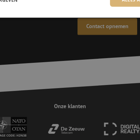
De specialisten van Maunt zijn
Contact opnemen
trikt noodzakelijk
Prestatie
Targeting
Functioneel
Niet-geclassificee
 cookies maken de kernfunctionaliteiten van de website mogelijk, zoals gebruikersaanm
bsite kan niet goed worden gebruikt zonder de strikt noodzakelijke cookies.
Aanbieder
/
Domein
Vervaldatum
Omschrijving
Sessie
Deze cookie wordt gebruikt om te zorgen 
Zoho
indiening van formulieren op de website
pagesense-
de veiligheid en de gebruikerservaring 
collect.zoho.eu
van CSRF (Cross-Site Request Forgery) aa
Sessie
Cookie gegenereerd door applicaties op 
PHP.net
taal. Dit is een identificator voor algem
www.maunt.nl
wordt gebruikt om variabelen van gebruik
onderhouden. Het is normaal gesproken 
Onze klanten
gegenereerd nummer, hoe het wordt gebru
zijn voor de site, maar een goed voorbe
van een ingelogde status voor een gebrui
Google Privacy Policy
Sessie
Deze cookie wordt gebruikt om Cross-Sit
Zoho Corporation
(CSRF) aanvallen te voorkomen. Het zorgt
salesiq.zohopublic.eu
inzendingen afkomstig van formulieren 
worden gemaakt door de gebruiker die 