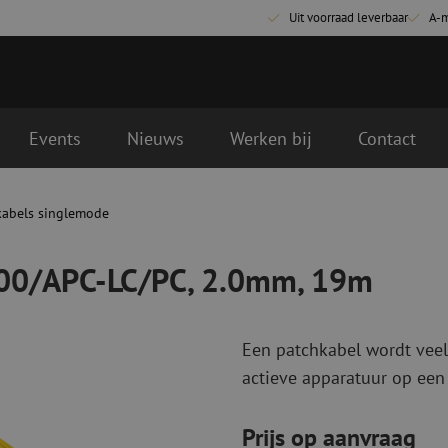
Uit voorraad leverbaar
A-
Events
Nieuws
Werken bij
Contact
.0mm, 19m
kabels singlemode
Glasvezel aansluitmaterialen
Glasvezel pa
Pigtails
Patchkabels s
000/APC-LC/PC, 2.0mm, 19m
Adapters
Patchkabels m
Las benodigdheden
Patchkabels m
Las accessoires
Simplex
Een patchkabel wordt veel
Glasvezel gereedschap
Glasvezel rei
actieve apparatuur op een
Ontmanteling
Droge reinigin
Kniptangen
Vloeistof reini
Prijs op aanvraag
ctoren
Knijptangen
Reinigingsacce