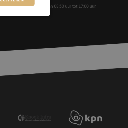
 op werkdagen bereikbaar van 08:30 uur tot 17:00 uur.
rd
elding en
voor een veilige
, het verbeteren van
door het voorkomen
nvallen.
basis van de PHP-
ene doeleinden die
erssessies te
een willekeurig
ikt, kan specifiek
eld is het behouden
ker tussen pagina's.
e Request Forgery
 ervoor dat
op een website
momenteel is