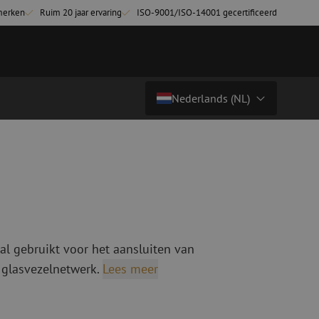
merken
Ruim 20 jaar ervaring
ISO-9001/ISO-14001 gecertificeerd
Nederlands (NL)
Prijs op aanvraag
Land/Taal
tchkabels
Glasvezel breakoutkabels
inglemode
Breakoutkabels singlemode
Nederlands (NL)
ultimode OM3
ultimode OM4
Nederlands (BE)
English
al gebruikt voor het aansluiten van
niging
Glasvezel lasapparatuur
Français
 glasvezelnetwerk.
Lees meer
g
Lasapparatuur
Deutsch
ging
Lasapparatuur accessoires
ssoires
Cleavers