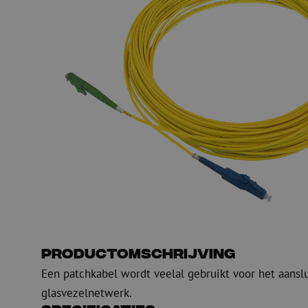
PE
Waarschuwing
Glasvezel blaasapparatuur
Glasvezel test- en
meetapparatuur
PicoFlow Rapid
Nanoflow Rapid
Testen
MultiFlow Rapid
Meten
MiniFlow Rapid
Inspectie
OTDR
Productomschrijving
Een patchkabel wordt veelal gebruikt voor het aansl
glasvezelnetwerk.