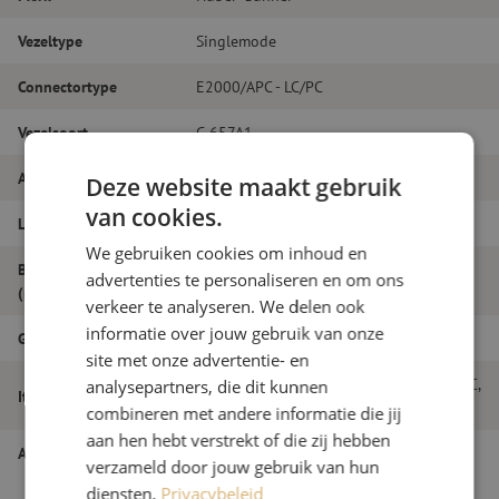
Vezeltype
Singlemode
Connectortype
E2000/APC - LC/PC
Vezelsoort
G.657A1
Aantal vezels
Simplex
Deze website maakt gebruik
van cookies.
Lengte
23m
We gebruiken cookies om inhoud en
Buitendiameter
advertenties te personaliseren en om ons
2.0
(mm)
verkeer te analyseren. We delen ook
informatie over jouw gebruik van onze
Grade
B
site met onze advertentie- en
Patchkabel simplex SM, E2000/APC-LC/PC,
analysepartners, die dit kunnen
Itemnaam
2.0mm, 23m
combineren met andere informatie die jij
aan hen hebt verstrekt of die zij hebben
Artikelnummer
M20000469
verzameld door jouw gebruik van hun
diensten.
Privacybeleid