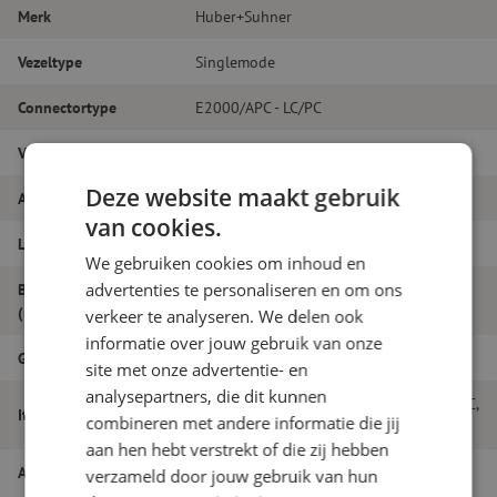
Merk
Huber+Suhner
Vezeltype
Singlemode
Connectortype
E2000/APC - LC/PC
Vezelsoort
G.657A1
Deze website maakt gebruik
Aantal vezels
Simplex
van cookies.
Lengte
5m
We gebruiken cookies om inhoud en
advertenties te personaliseren en om ons
Buitendiameter
2.0
(mm)
verkeer te analyseren. We delen ook
informatie over jouw gebruik van onze
Grade
B
site met onze advertentie- en
analysepartners, die dit kunnen
Patchkabel simplex SM, E2000/APC-LC/PC,
Itemnaam
combineren met andere informatie die jij
2.0mm, 5m
aan hen hebt verstrekt of die zij hebben
Artikelnummer
M20000451
verzameld door jouw gebruik van hun