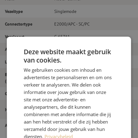
Vezeltype
Singlemode
Connectortype
E2000/APC - SC/PC
Vezelsoort
G.657A1
Aantal vezels
Simplex
Deze website maakt gebruik
van cookies.
Lengte
11m
We gebruiken cookies om inhoud en
Buitendiameter
advertenties te personaliseren en om ons
2.0
(mm)
verkeer te analyseren. We delen ook
informatie over jouw gebruik van onze
Grade
B
site met onze advertentie- en
Patchkabel simplex SM, E2000/APC-
analysepartners, die dit kunnen
Itemnaam
SC/PC, 2.0mm, 11m
combineren met andere informatie die jij
aan hen hebt verstrekt of die zij hebben
Artikelnummer
M20000407
verzameld door jouw gebruik van hun
diensten.
Privacybeleid