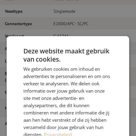
Vezeltype
Singlemode
Connectortype
E2000/APC - SC/PC
Vezelsoort
G.657A1
Aantal vezels
Simplex
Deze website maakt gebruik
van cookies.
Lengte
13m
We gebruiken cookies om inhoud en
Buitendiameter
advertenties te personaliseren en om ons
2.0
(mm)
verkeer te analyseren. We delen ook
informatie over jouw gebruik van onze
Grade
B
site met onze advertentie- en
Patchkabel simplex SM, E2000/APC-
analysepartners, die dit kunnen
Itemnaam
SC/PC, 2.0mm, 13m
combineren met andere informatie die jij
aan hen hebt verstrekt of die zij hebben
Artikelnummer
M20000409
verzameld door jouw gebruik van hun
diensten.
Privacybeleid