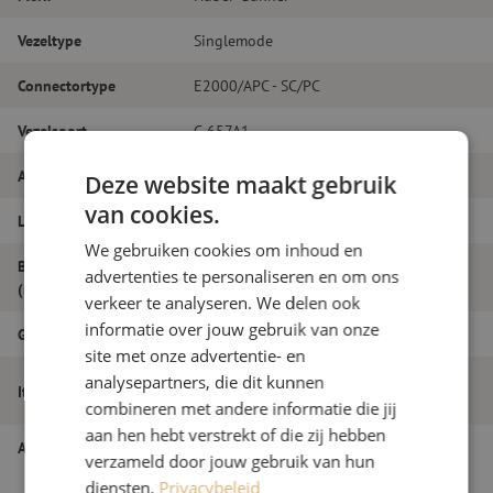
Vezeltype
Singlemode
Connectortype
E2000/APC - SC/PC
Vezelsoort
G.657A1
Aantal vezels
Simplex
Deze website maakt gebruik
van cookies.
Lengte
18m
We gebruiken cookies om inhoud en
Buitendiameter
advertenties te personaliseren en om ons
2.0
(mm)
verkeer te analyseren. We delen ook
informatie over jouw gebruik van onze
Grade
B
site met onze advertentie- en
Patchkabel simplex SM, E2000/APC-
analysepartners, die dit kunnen
Itemnaam
SC/PC, 2.0mm, 18m
combineren met andere informatie die jij
aan hen hebt verstrekt of die zij hebben
Artikelnummer
M20000414
verzameld door jouw gebruik van hun
diensten.
Privacybeleid