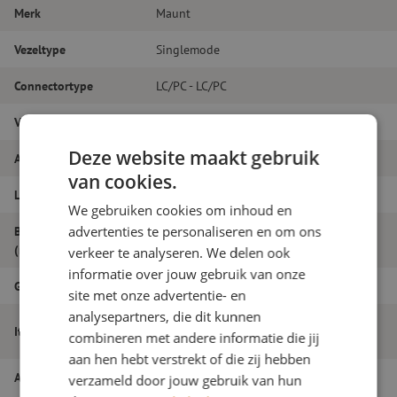
Merk
Maunt
Vezeltype
Singlemode
Connectortype
LC/PC - LC/PC
Vezelsoort
G.657A1
Deze website maakt gebruik
Aantal vezels
Simplex
van cookies.
Lengte
3m
We gebruiken cookies om inhoud en
advertenties te personaliseren en om ons
Buitendiameter
1.8
(mm)
verkeer te analyseren. We delen ook
informatie over jouw gebruik van onze
Grade
B
site met onze advertentie- en
analysepartners, die dit kunnen
Patchkabel simplex SM, LC/PC-LC/PC,
Itemnaam
combineren met andere informatie die jij
1.8mm, 3m
aan hen hebt verstrekt of die zij hebben
Artikelnummer
M20000424
verzameld door jouw gebruik van hun