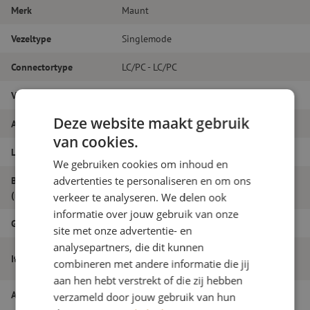
Merk
Maunt
Vezeltype
Singlemode
Connectortype
LC/PC - LC/PC
Vezelsoort
G.657A1
Deze website maakt gebruik
Aantal vezels
Simplex
van cookies.
Lengte
6m
We gebruiken cookies om inhoud en
advertenties te personaliseren en om ons
Buitendiameter
1.8
(mm)
verkeer te analyseren. We delen ook
informatie over jouw gebruik van onze
Grade
B
site met onze advertentie- en
analysepartners, die dit kunnen
Patchkabel simplex SM, LC/PC-LC/PC,
Itemnaam
combineren met andere informatie die jij
1.8mm, 6m
aan hen hebt verstrekt of die zij hebben
Artikelnummer
M20000427
verzameld door jouw gebruik van hun