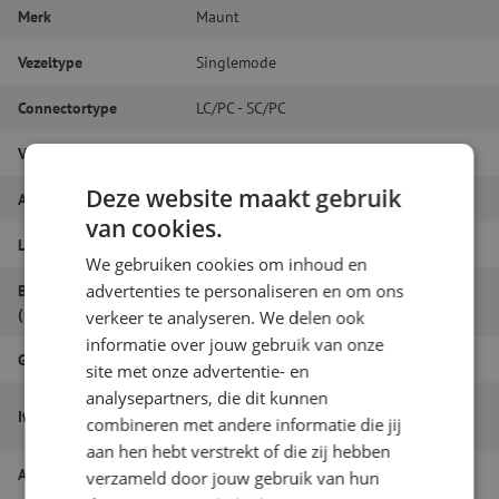
Merk
Maunt
Vezeltype
Singlemode
Connectortype
LC/PC - SC/PC
Vezelsoort
G.657A1
Deze website maakt gebruik
Aantal vezels
Simplex
van cookies.
Lengte
5m
We gebruiken cookies om inhoud en
advertenties te personaliseren en om ons
Buitendiameter
1.8
(mm)
verkeer te analyseren. We delen ook
informatie over jouw gebruik van onze
Grade
B
site met onze advertentie- en
analysepartners, die dit kunnen
Patchkabel simplex SM, LC/PC-SC/PC,
Itemnaam
combineren met andere informatie die jij
1.8mm, 5m
aan hen hebt verstrekt of die zij hebben
Artikelnummer
M20000376
verzameld door jouw gebruik van hun