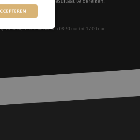
in om samen het beste resultaat te bereiken.
ACCEPTEREN
 op werkdagen bereikbaar van 08:30 uur tot 17:00 uur.
rd
elding en
voor een veilige
, het verbeteren van
door het voorkomen
nvallen.
basis van de PHP-
ene doeleinden die
erssessies te
een willekeurig
ikt, kan specifiek
eld is het behouden
ker tussen pagina's.
e Request Forgery
 ervoor dat