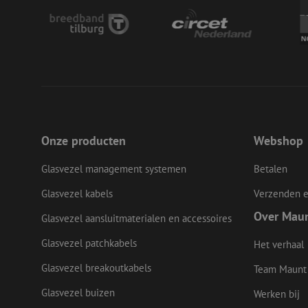
__cf_bm
LS_CSRF_TOKEN
Onze producten
Webshop
zfccn
Glasvezel management systemen
Betalen
Glasvezel kabels
Verzenden e
CookieScriptConse
Over Mau
Glasvezel aansluitmaterialen en accessoires
Glasvezel patchkabels
Het verhaal
li_gc
Glasvezel breakoutkabels
Team Maunt
Glasvezel buizen
Werken bij