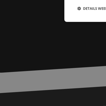
DETAILS WE
S
Strikt noodzakelijke
accountbeheer. De we
Naam
zfccn
PHPSESSID
LS_CSRF_TOKEN