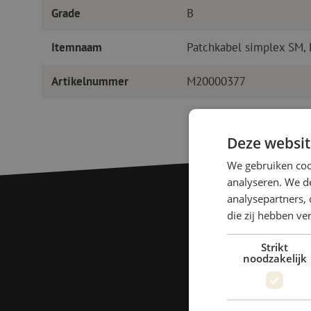
Grade
B
Itemnaam
Patchkabel simplex SM,
Artikelnummer
M20000377
Deze websit
We gebruiken coo
analyseren. We de
analysepartners, 
die zij hebben v
Strikt
noodzakelijk