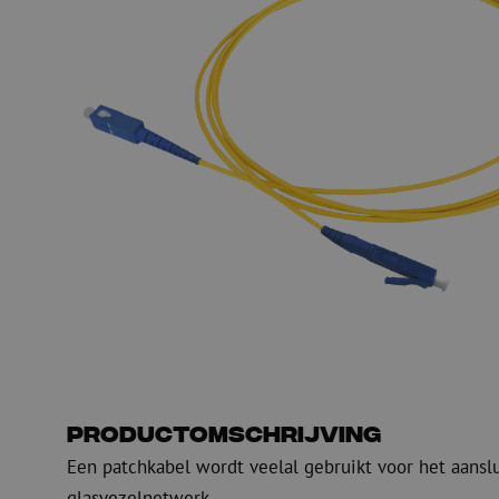
Glasvezel blaasapparatuur
Glasvezel test- en
meetapparatuur
PicoFlow Rapid
Nanoflow Rapid
Testen
MultiFlow Rapid
Meten
MiniFlow Rapid
Inspectie
OTDR
Productomschrijving
Een patchkabel wordt veelal gebruikt voor het aansl
glasvezelnetwerk.