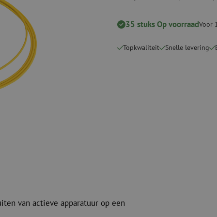
Verbruiksmaterialen
Coax
Bevestigingsmaterialen
35 stuks Op voorraad
Overspannings
Voor 
Kabelbinders
Coax kabels
Tape
Coax connecto
Topkwaliteit
Snelle levering
Overige verbruiksmaterialen
Coax gereedsc
uiten van actieve apparatuur op een