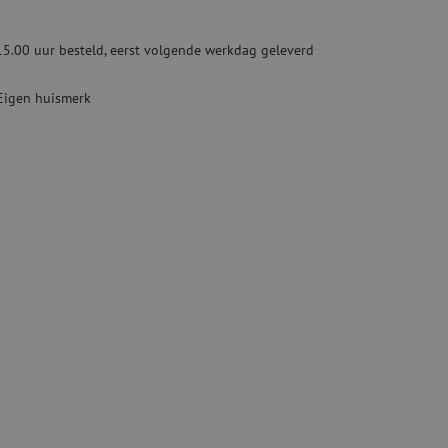
Tweedehands apparatuur
beveiliging
Tweedehands lasapparatuur
15.00 uur besteld, eerst volgende werkdag geleverd
Tweedehands blaasapparatuur
ren
Eigen huismerk
hap