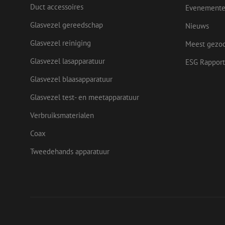
Naam
Duct accessoires
Evenement
Naam
Aanbieder
Naam
zsce4753e68f69b42
/
Domein
Aanb
Naam
Glasvezel gereedschap
Nieuws
_ga_Q92C90TD1H
Dome
fp_user_id
zft-
.maunt.nl
sdc
lidc
Glasvezel reiniging
Micr
Meest gezo
drscc
zabHMBucket
Corp
.link
Glasvezel lasapparatuur
ESG Rapport
zps-tgr-dts
bcookie
Micr
Glasvezel blaasapparatuur
Corp
.link
Glasvezel test- en meetapparatuur
_gcl_au
Goog
.maun
uesign
Verbruiksmaterialen
Coax
IDE
Goog
.doub
Tweedehands apparatuur
_ga
test_cookie
Goog
.doub