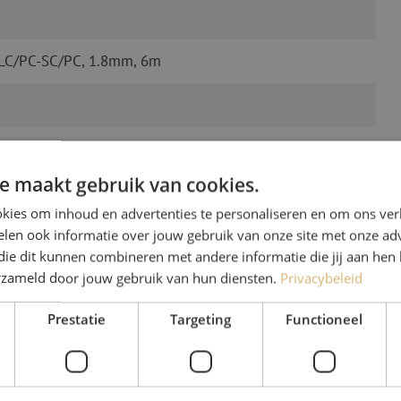
 LC/PC-SC/PC, 1.8mm, 6m
e maakt gebruik van cookies.
kies om inhoud en advertenties te personaliseren en om ons ver
len ook informatie over jouw gebruik van onze site met onze adv
die dit kunnen combineren met andere informatie die jij aan hen 
Heb je vr
erzameld door jouw gebruik van hun diensten.
Privacybeleid
Prestatie
Targeting
Functioneel
Michelle helpt je graag ve
Michelle is samen met Jer
voor onze klanten. Met v