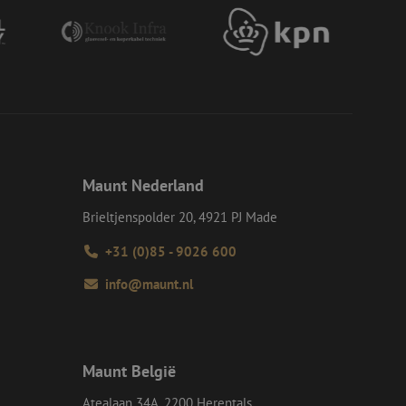
op een website
momenteel is
d van de site.
eid te maken
or de website, om
 het gebruik van
e Request Forgery
 ervoor dat
op een website
momenteel is
d van de site.
Maunt Nederland
voor een veilige
, het verbeteren van
Brieltjenspolder 20, 4921 PJ Made
door het voorkomen
nvallen.
+31 (0)85 - 9026 600
ie-Script.com-
oekers te
info@maunt.nl
-Script.com is
en op te slaan voor
iële doeleinden
Maunt België
Atealaan 34A, 2200 Herentals