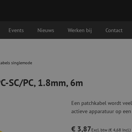
Events
Nieuws
Werken bij
Contact
 6m
Glasvezel aansluitmaterialen
Glasvezel pa
gende werkdag geleverd
Pigtails
Patchkabels s
kabels singlemode
Adapters
Patchkabels m
Las benodigdheden
Patchkabels m
PC-SC/PC, 1.8mm, 6m
Las accessoires
Simplex
Glasvezel gereedschap
Glasvezel rei
Een patchkabel wordt veel
Ontmanteling
Droge reinigin
actieve apparatuur op een
Kniptangen
Vloeistof reini
ctoren
Knijptangen
Reinigingsacce
Snijgereedschappen
Reinigingspak
€ 3,87
Excl. btw (€ 4,68 Incl.)