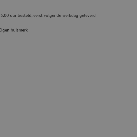
ketten
Specialty lasapparatuur
15.00 uur besteld, eerst volgende werkdag geleverd
Tweedehands apparatuur
beveiliging
Tweedehands lasapparatuur
Eigen huismerk
Tweedehands blaasapparatuur
ren
hap