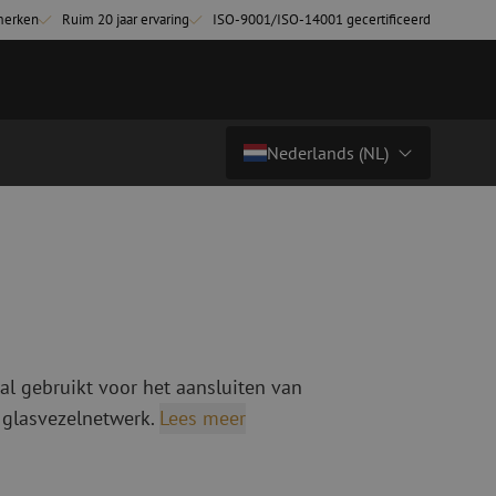
merken
Ruim 20 jaar ervaring
ISO-9001/ISO-14001 gecertificeerd
Nederlands (NL)
€ 5,18
excl. btw (€ 6,27 incl.)
Land/Taal
tchkabels
Glasvezel breakoutkabels
inglemode
Breakoutkabels singlemode
Nederlands (NL)
ultimode OM3
ultimode OM4
Nederlands (BE)
English
al gebruikt voor het aansluiten van
niging
Glasvezel lasapparatuur
Français
 glasvezelnetwerk.
Lees meer
g
Lasapparatuur
Deutsch
ging
Lasapparatuur accessoires
ssoires
Cleavers