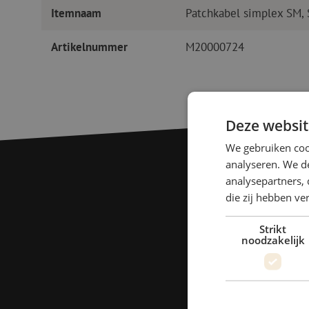
Itemnaam
Patchkabel simplex SM,
Artikelnummer
M20000724
Deze websit
We gebruiken coo
analyseren. We de
analysepartners, 
die zij hebben v
Strikt
noodzakelijk