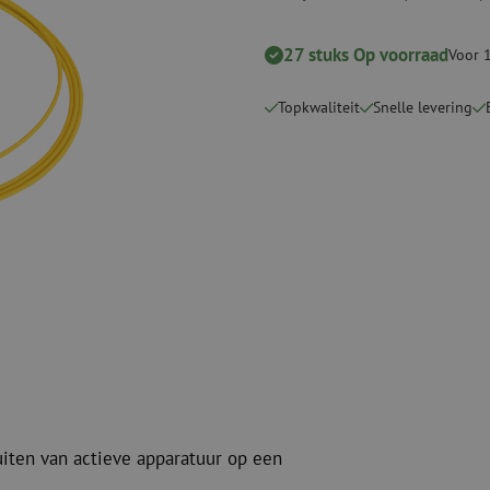
Snijgereedschappen
Reinigingspak
27 stuks Op voorraad
Voor 
Verbruiksmaterialen
Coax
Bevestigingsmaterialen
Overspannings
Topkwaliteit
Snelle levering
Kabelbinders
Coax kabels
Tape
Coax connecto
Overige verbruiksmaterialen
Coax gereedsc
uiten van actieve apparatuur op een