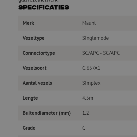
Specificaties
Merk
Maunt
Vezeltype
Singlemode
Connectortype
SC/APC - SC/APC
Vezelsoort
G.657A1
Aantal vezels
Simplex
Lengte
4.5m
Buitendiameter (mm)
1.2
Grade
C