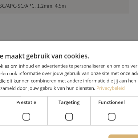
 SC/APC-SC/APC, 1.2mm, 4.5m
e maakt gebruik van cookies.
kies om inhoud en advertenties te personaliseren en om ons ver
len ook informatie over jouw gebruik van onze site met onze adv
Heb je vr
die dit kunnen combineren met andere informatie die jij aan hen 
erzameld door jouw gebruik van hun diensten.
Privacybeleid
Michelle helpt je graag ve
Prestatie
Targeting
Functioneel
Michelle is samen met Jer
voor onze klanten. Met v
oplossing en zet ze zich 