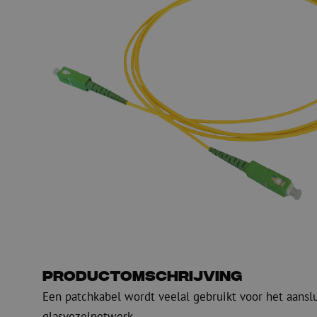
PE
Waarschuwing
Glasvezel blaasapparatuur
Glasvezel test- en
meetapparatuur
PicoFlow Rapid
Nanoflow Rapid
Testen
MultiFlow Rapid
Meten
MiniFlow Rapid
Inspectie
OTDR
Productomschrijving
Een patchkabel wordt veelal gebruikt voor het aansl
glasvezelnetwerk.