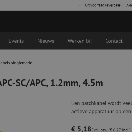
Uit voorraad leverbaar
A-
Events
Nieuws
Werken bij
Contact
mm, 4.5m
gende werkdag geleverd
kabels singlemode
Glasvezel aansluitmaterialen
Glasvezel pa
Pigtails
Patchkabels s
/APC-SC/APC, 1.2mm, 4.5m
Adapters
Patchkabels m
Las benodigdheden
Patchkabels m
Las accessoires
Simplex
Een patchkabel wordt veel
Glasvezel gereedschap
Glasvezel rei
actieve apparatuur op een
Ontmanteling
Droge reinigin
Kniptangen
Vloeistof reini
€ 5,18
ctoren
Knijptangen
Reinigingsacce
Excl. btw (€ 6,27 Incl.)