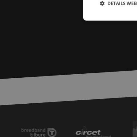
DETAILS WE
S
Strikt noodzakelijke
accountbeheer. De we
Naam
zfccn
PHPSESSID
LS_CSRF_TOKEN