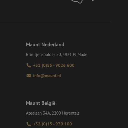
d van de site.
eid te maken
or de website, om
 het gebruik van
e Request Forgery
 ervoor dat
op een website
Maunt Nederland
momenteel is
d van de site.
Brieltjenspolder 20, 4921 PJ Made
voor een veilige
, het verbeteren van
door het voorkomen
+31 (0)85 - 9026 600
nvallen.
info@maunt.nl
ie-Script.com-
oekers te
-Script.com is
en op te slaan voor
iële doeleinden
Maunt België
Atealaan 34A, 2200 Herentals
Omschrijving
+32 (0)15 - 970 100