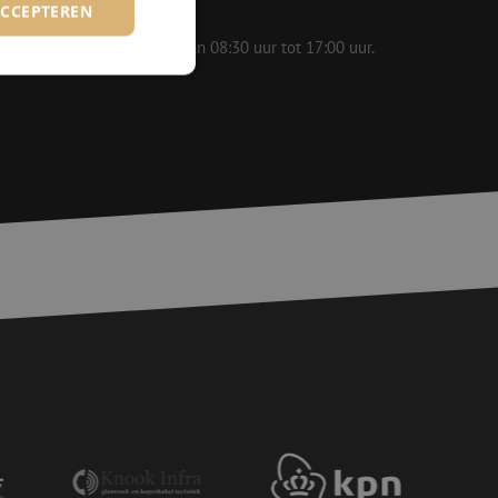
ACCEPTEREN
 op werkdagen bereikbaar van 08:30 uur tot 17:00 uur.
rd
elding en
voor een veilige
, het verbeteren van
door het voorkomen
nvallen.
basis van de PHP-
ene doeleinden die
erssessies te
een willekeurig
ikt, kan specifiek
eld is het behouden
ker tussen pagina's.
e Request Forgery
 ervoor dat
op een website
momenteel is