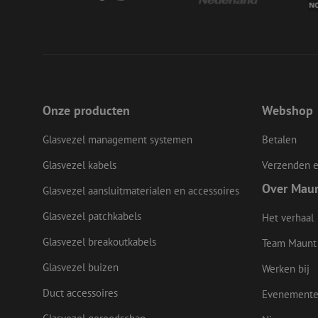
__cf_bm
LS_CSRF_TOKEN
Onze producten
Webshop
Glasvezel management systemen
Betalen
zfccn
Glasvezel kabels
Verzenden e
Over Mau
Glasvezel aansluitmaterialen en accessoires
CookieScriptConse
Glasvezel patchkabels
Het verhaal
Glasvezel breakoutkabels
li_gc
Team Maunt
Glasvezel buizen
Werken bij
Duct accessoires
Evenement
Naam
Naam
Aanbieder