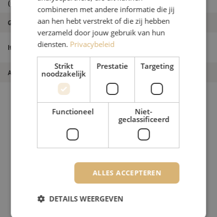
(mm)
combineren met andere informatie die jij
aan hen hebt verstrekt of die zij hebben
Grade
B
verzameld door jouw gebruik van hun
Patchkabel simplex SM, SC/APC-SC/PC,
diensten.
Privacybeleid
Itemnaam
1.8mm, 7m
Strikt
Prestatie
Targeting
Artikelnummer
M20000353
noodzakelijk
Functioneel
Niet-
geclassificeerd
ALLES ACCEPTEREN
DETAILS WEERGEVEN