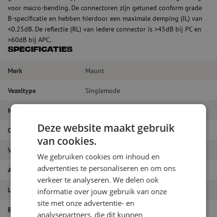
voor macro-bending. De connectoren zijn getuned conform grade
B-specificatie en hebben hierdoor een maximale demping (IL) van
<0.25dB. De reflectie (RL) van iedere connector is >45dB bij PC en
>60dB bij APC.
Specificaties
Merk
Maunt
Vezeltype
Singlemode
Kleur
Geel
Deze website maakt gebruik
Connectortype
SC/APC - SC/PC
van cookies.
Vezelsoort
G.657A1
We gebruiken cookies om inhoud en
advertenties te personaliseren en om ons
Aantal vezels
Simplex
verkeer te analyseren. We delen ook
Lengte
7m
informatie over jouw gebruik van onze
site met onze advertentie- en
Buitendiameter
analysepartners, die dit kunnen
1.8