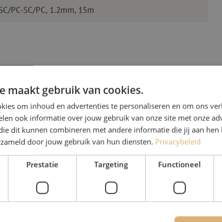
 SC/PC-SC/PC, 1.2mm, 15m
e maakt gebruik van cookies.
kies om inhoud en advertenties te personaliseren en om ons ver
len ook informatie over jouw gebruik van onze site met onze adv
Heb je vr
die dit kunnen combineren met andere informatie die jij aan hen 
erzameld door jouw gebruik van hun diensten.
Privacybeleid
Michelle helpt je graag ve
Prestatie
Targeting
Functioneel
Michelle is samen met Jer
voor onze klanten. Met v
oplossing en zet ze zich 