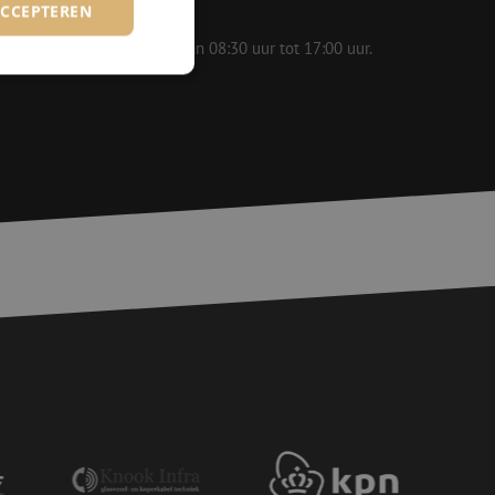
ACCEPTEREN
 op werkdagen bereikbaar van 08:30 uur tot 17:00 uur.
rd
elding en
voor een veilige
, het verbeteren van
door het voorkomen
nvallen.
basis van de PHP-
ene doeleinden die
erssessies te
een willekeurig
ikt, kan specifiek
eld is het behouden
ker tussen pagina's.
e Request Forgery
 ervoor dat
op een website
momenteel is