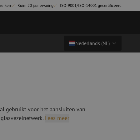
merken
Ruim 20 jaar ervaring
ISO-9001/ISO-14001 gecertificeerd
Nederlands (NL)
€ 6,00
excl. btw (€ 7,26 incl.)
Land/Taal
tchkabels
Glasvezel breakoutkabels
inglemode
Breakoutkabels singlemode
Nederlands (NL)
ultimode OM3
ultimode OM4
Nederlands (BE)
English
al gebruikt voor het aansluiten van
niging
Glasvezel lasapparatuur
Français
 glasvezelnetwerk.
Lees meer
g
Lasapparatuur
Deutsch
ging
Lasapparatuur accessoires
ssoires
Cleavers