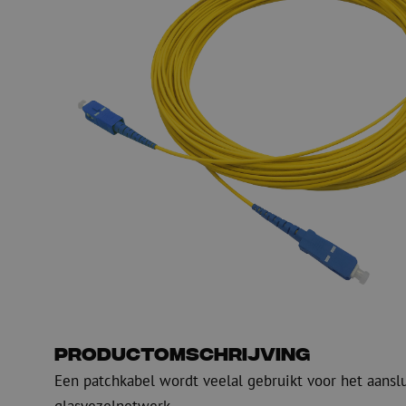
PE
Waarschuwing
Glasvezel blaasapparatuur
Glasvezel test- en
meetapparatuur
PicoFlow Rapid
Nanoflow Rapid
Testen
MultiFlow Rapid
Meten
MiniFlow Rapid
Inspectie
OTDR
Productomschrijving
Een patchkabel wordt veelal gebruikt voor het aansl
glasvezelnetwerk.