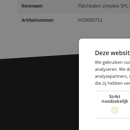
Itemnaam
Patchkabel simplex SM,
Artikelnummer
M20000711
Deze websit
We gebruiken coo
analyseren. We de
analysepartners, 
die zij hebben v
Strikt
noodzakelijk