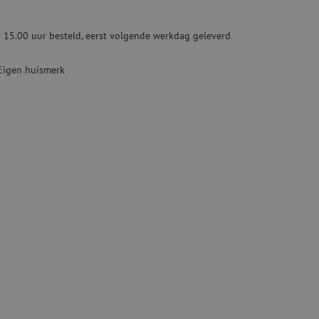
ketten
Specialty lasapparatuur
 15.00 uur besteld, eerst volgende werkdag geleverd
Tweedehands apparatuur
beveiliging
Tweedehands lasapparatuur
Eigen huismerk
Tweedehands blaasapparatuur
ren
hap