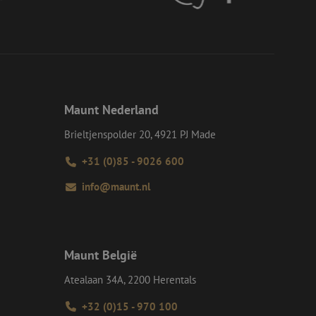
d van de site.
eid te maken
or de website, om
 het gebruik van
e Request Forgery
 ervoor dat
op een website
Maunt Nederland
momenteel is
d van de site.
Brieltjenspolder 20, 4921 PJ Made
voor een veilige
, het verbeteren van
door het voorkomen
+31 (0)85 - 9026 600
nvallen.
info@maunt.nl
ie-Script.com-
oekers te
-Script.com is
en op te slaan voor
iële doeleinden
Maunt België
Atealaan 34A, 2200 Herentals
Omschrijving
+32 (0)15 - 970 100