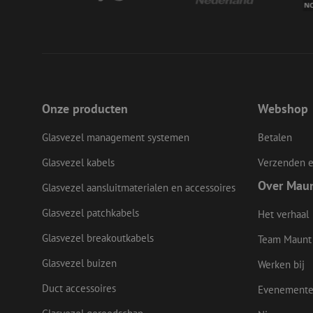
__cf_bm
LS_CSRF_TOKEN
Onze producten
Webshop
Glasvezel management systemen
Betalen
zfccn
Glasvezel kabels
Verzenden e
Over Mau
Glasvezel aansluitmaterialen en accessoires
CookieScriptConse
Glasvezel patchkabels
Het verhaal
Glasvezel breakoutkabels
li_gc
Team Maunt
Glasvezel buizen
Werken bij
Duct accessoires
Evenement
Naam
Naam
Aanbieder