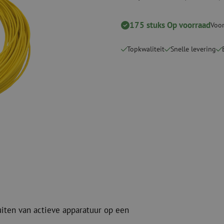
Snijgereedschappen
Reinigingspak
175 stuks Op voorraad
Voor
Verbruiksmaterialen
Coax
Bevestigingsmaterialen
Overspannings
Topkwaliteit
Snelle levering
Kabelbinders
Coax kabels
Tape
Coax connecto
Overige verbruiksmaterialen
Coax gereedsc
uiten van actieve apparatuur op een