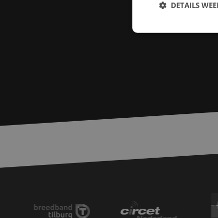
DETAILS WE
S
Strikt noodzakelijke
accountbeheer. De we
Naam
zfccn
PHPSESSID
LS_CSRF_TOKEN