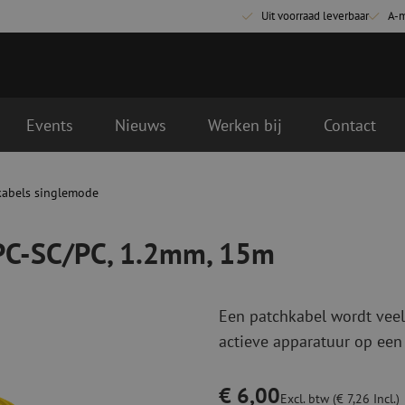
Uit voorraad leverbaar
A-
Events
Nieuws
Werken bij
Contact
, 15m
lgende werkdag geleverd
kabels singlemode
Glasvezel aansluitmaterialen
Glasvezel pa
Pigtails
Patchkabels s
/PC-SC/PC, 1.2mm, 15m
Adapters
Patchkabels m
Las benodigdheden
Patchkabels m
Las accessoires
Simplex
Een patchkabel wordt veel
Glasvezel gereedschap
Glasvezel rei
actieve apparatuur op een
Ontmanteling
Droge reinigin
Kniptangen
Vloeistof reini
€ 6,00
ctoren
Knijptangen
Reinigingsacce
Excl. btw (€ 7,26 Incl.)