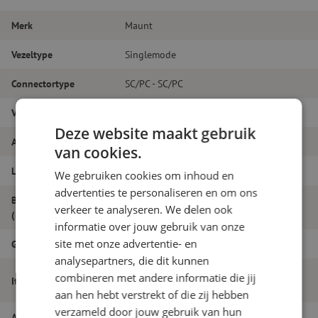
Merk
Maunt
Vezeltype
Singlemode
Connectortype
SC/PC - SC/PC
Vezelsoort
G.657A1
Deze website maakt gebruik
Aantal vezels
Simplex
van cookies.
Lengte
10m
We gebruiken cookies om inhoud en
advertenties te personaliseren en om ons
Buitendiameter
1.8
verkeer te analyseren. We delen ook
(mm)
informatie over jouw gebruik van onze
site met onze advertentie- en
Grade
B
analysepartners, die dit kunnen
Patchkabel simplex SM, SC/PC-SC/PC,
combineren met andere informatie die jij
Itemnaam
1.8mm, 10m
aan hen hebt verstrekt of die zij hebben
verzameld door jouw gebruik van hun
Artikelnummer
M20000331