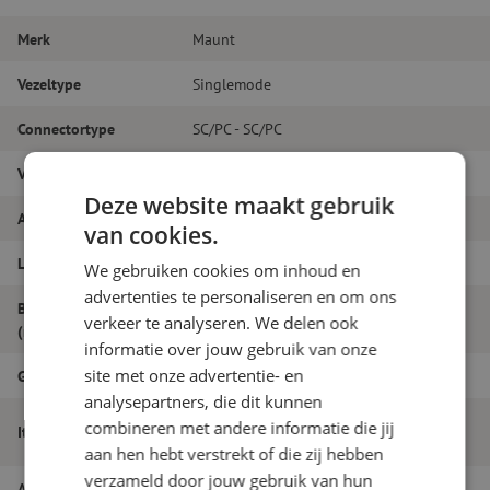
Merk
Maunt
Vezeltype
Singlemode
Connectortype
SC/PC - SC/PC
Vezelsoort
G.657A1
Deze website maakt gebruik
Aantal vezels
Simplex
van cookies.
Lengte
6m
We gebruiken cookies om inhoud en
advertenties te personaliseren en om ons
Buitendiameter
1.8
verkeer te analyseren. We delen ook
(mm)
informatie over jouw gebruik van onze
site met onze advertentie- en
Grade
B
analysepartners, die dit kunnen
Patchkabel simplex SM, SC/PC-SC/PC,
combineren met andere informatie die jij
Itemnaam
1.8mm, 6m
aan hen hebt verstrekt of die zij hebben
verzameld door jouw gebruik van hun
Artikelnummer
M20000327