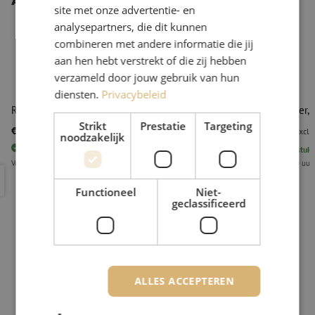
Andere interessante producten
site met onze advertentie- en
analysepartners, die dit kunnen
combineren met andere informatie die jij
aan hen hebt verstrekt of die zij hebben
verzameld door jouw gebruik van hun
POPULAIR
PRODUCT
diensten.
Privacybeleid
Reinigingsdoekjes, Kimwipes, doosje 286stuks
Dispenser, 
Strikt
Prestatie
Targeting
€ 2,99
€ 9,95
excl. btw
€ 3,62
Incl.
excl. 
noodzakelijk
10150
stuks
Op voorraad
4995
stuks
Voor 15.00 uur besteld, eerst volgende werkdag geleverd.
Voor 15.00 uur
Reinigingsdoekjes, Kimwipes, doosje 286stuks
Dispenser,
Functioneel
Niet-
geclassificeerd
ALLES ACCEPTEREN