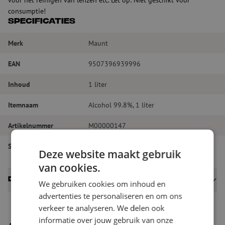
consumptie!
Specificaties
Merk
Maunt
EAN
9507396939996
Inhoud
1 liter
Itemnaam
Alcohol 99.8%, 1 liter
Artikelnummer
M00000147
Soort product
Vloeistof reiniging
Deze website maakt gebruik
van cookies.
Datasheets
We gebruiken cookies om inhoud en
advertenties te personaliseren en om ons
verkeer te analyseren. We delen ook
informatie over jouw gebruik van onze