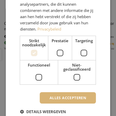
analysepartners, die dit kunnen
combineren met andere informatie die jij
aan hen hebt verstrekt of die zij hebben
verzameld door jouw gebruik van hun
Connector cleaner, Optipop reel cleaner, MPO/MTP,
Connector cl
diensten.
Privacybeleid
male
€ 77,71
€ 19,73
excl. btw
€ 94,03
Incl.
excl
Strikt
Prestatie
Targeting
82
stuks
Op voorraad
4
Stuks op
noodzakelijk
Voor 15.00 uur besteld, eerst volgende werkdag geleverd
Vóór 15.00 uur
Connector cleaner, Optipop reel cleaner, MPO/MTP, male
Connector c
Functioneel
Niet-
geclassificeerd
ALLES ACCEPTEREN
DETAILS WEERGEVEN