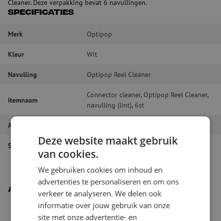
Cleaner. Deze verpakking bevat 6 navullingen.
Specificaties
Merk
Optipop
Kleur
Wit
Navulling
Optipop Reel Cleaner
Connector cleaner, Optipop Reel Cleaner,
Itemnaam
navulling (lint), 6st
Artikelnummer
M00000202
Deze website maakt gebruik
Soort product
Droge reiniging
van cookies.
We gebruiken cookies om inhoud en
advertenties te personaliseren en om ons
Andere interessante producten
verkeer te analyseren. We delen ook
informatie over jouw gebruik van onze
site met onze advertentie- en