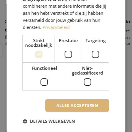
combineren met andere informatie die jij
aan hen hebt verstrekt of die zij hebben
verzameld door jouw gebruik van hun
One-click cleaner 1,25mm, LC/MU, Fujikura
One-click c
diensten.
Privacybeleid
€ 56,97
€ 56,97
excl. btw
€ 68,93
Incl.
excl
21
stuks
Op voorraad
33
stuks
Op
Strikt
Prestatie
Targeting
Voor 15.00 uur besteld, eerst volgende werkdag geleverd
Voor 15.00 uur
noodzakelijk
One-click cleaner 1,25mm, LC/MU, Fujikura
One-click 
Functioneel
Niet-
geclassificeerd
ALLES ACCEPTEREN
DETAILS WEERGEVEN