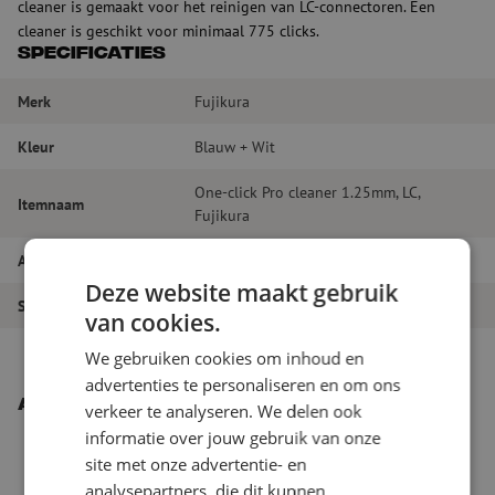
cleaner is gemaakt voor het reinigen van LC-connectoren. Een
cleaner is geschikt voor minimaal 775 clicks.
Specificaties
Merk
Fujikura
Kleur
Blauw + Wit
One-click Pro cleaner 1.25mm, LC,
Itemnaam
Fujikura
Artikelnummer
M00002274
Deze website maakt gebruik
Soort product
Droge reiniging
van cookies.
We gebruiken cookies om inhoud en
advertenties te personaliseren en om ons
Andere interessante producten
verkeer te analyseren. We delen ook
informatie over jouw gebruik van onze
site met onze advertentie- en
analysepartners, die dit kunnen