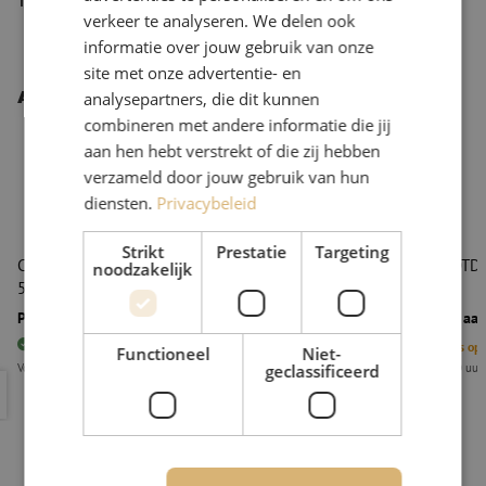
Type product
Cloud OTDR
verkeer te analyseren. We delen ook
informatie over jouw gebruik van onze
site met onze advertentie- en
Andere interessante producten
analysepartners, die dit kunnen
combineren met andere informatie die jij
aan hen hebt verstrekt of die zij hebben
verzameld door jouw gebruik van hun
diensten.
Privacybeleid
Strikt
Prestatie
Targeting
Cloud OTDR, voorspanhaspel, 12-voudig, G.657A1,
Cloud OTDR
noodzakelijk
575m, LC/APC, Maunt
Prijs op aanvraag
Prijs op aa
80
stuks
Op voorraad
5
Stuks op
Functioneel
Niet-
Voor 15:00 uur besteld, eerst volgende werkdag geleverd
Voor 15:00 uur
geclassificeerd
Cloud OTDR, voorspanhaspel, 12-voudig, G.657A1, 575m, LC/A
Cloud OTD