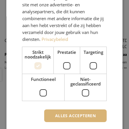
site met onze advertentie- en
analysepartners, die dit kunnen
combineren met andere informatie die jij
aan hen hebt verstrekt of die zij hebben
verzameld door jouw gebruik van hun
diensten.
Privacybeleid
Cloud OTDR Lite, mainframe, Maunt
Cloud OTDR,
1000m, LC/
Strikt
Prestatie
Targeting
Prijs op aanvraag
Prijs op aa
noodzakelijk
Niet op voorraad
Niet op voorr
Levertijd 2 weken
Levertijd 6 we
Cloud OTDR Lite, mainframe, Maunt
Cloud OTD
Functioneel
Niet-
geclassificeerd
ALLES ACCEPTEREN