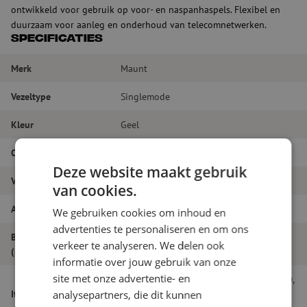
ontwikkeld voor gebruik op voor- en naspanhaspels. Flexibel en
duurzaam voor aanleg en onderhoud van telecomnetwerken.
Specificaties
Merk
Maunt
Vezeltype
Singlemode
Kleur
Geel
Connectortype
LC/APC - SC/PC
Deze website maakt gebruik
Vezelsoort
G.652D
van cookies.
Aantal vezels
Simplex
We gebruiken cookies om inhoud en
advertenties te personaliseren en om ons
Buitendiameter
2.0
verkeer te analyseren. We delen ook
(mm)
informatie over jouw gebruik van onze
site met onze advertentie- en
Patchkabel easy-strip simplex SM, G652D,
Itemnaam
LC/APC-SC/PC, 2mm, 10m, t.b.v.
analysepartners, die dit kunnen