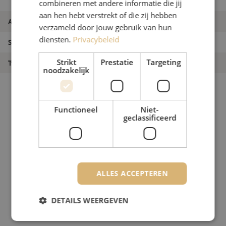
voor-/naspanhaspel
combineren met andere informatie die jij
aan hen hebt verstrekt of die zij hebben
Artikelnummer
M20002895
verzameld door jouw gebruik van hun
diensten.
Privacybeleid
Soort product
Patchkabel
Strikt
Prestatie
Targeting
Type product
Meten
noodzakelijk
Functioneel
Niet-
geclassificeerd
ALLES ACCEPTEREN
DETAILS WEERGEVEN