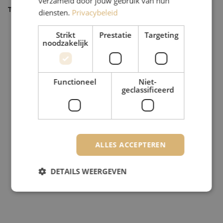
verzameld door jouw gebruik van hun
Type product
Meten
diensten.
Privacybeleid
Strikt
Prestatie
Targeting
noodzakelijk
Functioneel
Niet-
geclassificeerd
ALLES ACCEPTEREN
DETAILS WEERGEVEN
Strikt noodzakelijk
Prestatie
Targeting