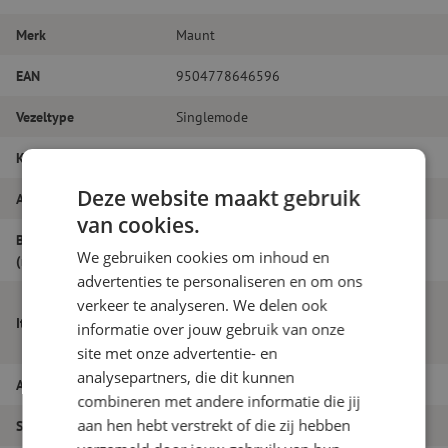
Merk
Maunt
EAN
9504778646596
Vezeltype
Singlemode
Kleur
Geel
Deze website maakt gebruik
Aantal vezels
Simplex
van cookies.
Buitendiameter
2.0
We gebruiken cookies om inhoud en
(mm)
advertenties te personaliseren en om ons
Patchkabel easy-strip simplex SM,
verkeer te analyseren. We delen ook
Itemnaam
SC/APC-SC/PC, 2mm, 10m, t.b.v.
informatie over jouw gebruik van onze
voor-/naspanhaspel
site met onze advertentie- en
analysepartners, die dit kunnen
Artikelnummer
M20000680
combineren met andere informatie die jij
aan hen hebt verstrekt of die zij hebben
Soort product
Patchkabel