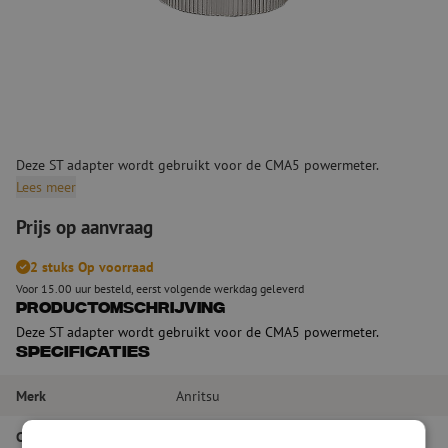
Deze ST adapter wordt gebruikt voor de CMA5 powermeter.
Lees meer
Prijs op aanvraag
2 stuks Op voorraad
Voor 15.00 uur besteld, eerst volgende werkdag geleverd
Productomschrijving
Deze ST adapter wordt gebruikt voor de CMA5 powermeter.
Specificaties
Merk
Anritsu
Connectortype
ST