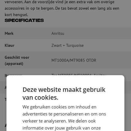
vervoeren. Aan de voorzijde vind je een extra vak om overige
accessoires in op te bergen. De tas bevat zowel een lang als een
kort hengsel.
Specificaties
Merk
Anritsu
Kleur
Zwart + Turquoise
Geschikt voor
MT1000A/MT9085 OTDR
(apparaat)
Itemnaam
Tas MT9085/MT1000A, Anritsu
Artikelnummer
M10000163
Deze website maakt gebruik
van cookies.
Type product
OTDR
We gebruiken cookies om inhoud en
advertenties te personaliseren en om ons
verkeer te analyseren. We delen ook
Andere interessante producten
informatie over jouw gebruik van onze