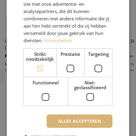
site met onze advertentie- en
analysepartners, die dit kunnen
combineren met andere informatie die jij
aan hen hebt verstrekt of die zij hebben
verzameld door jouw gebruik van hun
diensten.
Privacybeleid
OTDR MT9085A, MM/SM, 850/1300nm SC/PC
Adapter, SC
(29/28dB) - 1310/1550nm SC/APC (39/37.5dB), Anritsu
Strikt
Prestatie
Targeting
Prijs op aanvraag
€ 92,37
excl
noodzakelijk
Niet op voorraad
6
stuks
Op 
Levertijd 9 weken
Voor 15.00 uur
OTDR MT9085A, MM/SM, 850/1300nm SC/PC (29/28dB) - 1310/1
Adapter, S
Functioneel
Niet-
geclassificeerd
ALLES ACCEPTEREN