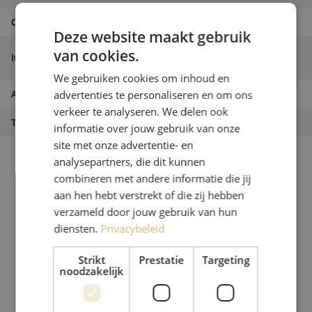
Connectortype
E2000/APC
Deze website maakt gebruik
Tip t.b.v. glasvezel inspectie scope,
van cookies.
Itemnaam
E2000/APC adapter
We gebruiken cookies om inhoud en
Artikelnummer
M00000435
advertenties te personaliseren en om ons
verkeer te analyseren. We delen ook
Type product
Inspectie
informatie over jouw gebruik van onze
site met onze advertentie- en
analysepartners, die dit kunnen
combineren met andere informatie die jij
aan hen hebt verstrekt of die zij hebben
verzameld door jouw gebruik van hun
diensten.
Privacybeleid
Strikt
Prestatie
Targeting
noodzakelijk