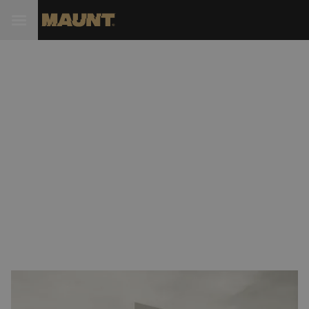
Afripipes kiest Maunt als
nieuwe distributeur