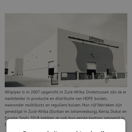
Maunt heeft sterke ambities in de telecommarkt, met name in FTTH
(fiber-to-the-home). Het gebruik van multiduct buizen speelt hierin
een belangrijke rol en wordt wereldwijd in grote aantallen
toegepast. Maunt-oprichter Maarten Verbunt zegt hier over: “Wij
zijn erg enthousiast over Afripipes, de kwaliteit en het
serviceniveau. De bewezen inzet van Afripipes bij diverse grote
telecombedrijven was doorslaggevend in het aangaan van deze
samenwerking. Dit zorgt er mede voor dat wij een nieuwe stap
zetten in onze beoogde ambitie.”
Over Afripipes
Afripipes is in 2007 opgericht in Zuid-Afrika. Ondertussen zijn ze er
marktleider in productie en distributie van HDPE buizen,
waaronder multiducts en reguliere buizen. Hun vijf fabrieken zijn
gevestigd in Zuid-Afrika (Durban en Johannesburg), Kenia, Dubai en
Egypte. Sinds 2018 hebben ze ook hun eerste kantoor geopend in
Duitsland, vanuit waar zij zich op de Europese markt richten.