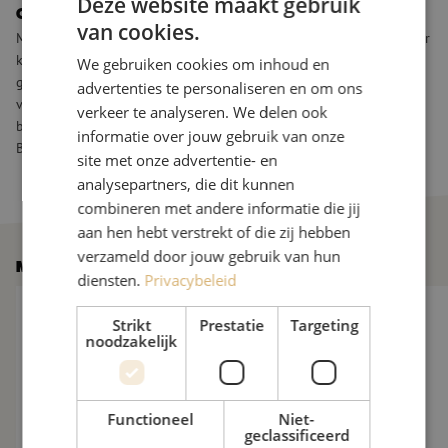
Deze website maakt gebruik
Over Maunt
van cookies.
Maunt levert design en distributie van glasvezelcomponenten, voor
klanten binnen telecom en datacenters. Van advies tot aflevering
We gebruiken cookies om inhoud en
garanderen zij een glashelder proces. Door slimme automatisering
advertenties te personaliseren en om ons
van processen hebben zij meer tijd voor klanten en hun specifieke
verkeer te analyseren. We delen ook
behoeften. Het werkgebied is Benelux. Maunt is gevestigd in het
informatie over jouw gebruik van onze
Brabantse Made.
site met onze advertentie- en
analysepartners, die dit kunnen
combineren met andere informatie die jij
aan hen hebt verstrekt of die zij hebben
verzameld door jouw gebruik van hun
Meer nieuws
diensten.
Privacybeleid
De glasvezelmarkt verder onder druk: 10 nieuwe vragen aan M
Maunt verwelkomt Vi
Strikt
Prestatie
Targeting
noodzakelijk
Functioneel
Niet-
geclassificeerd