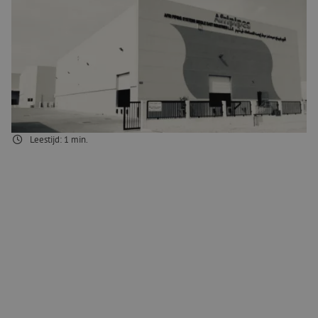
De Zuid-Afrikaanse fabrikant Afripipes is een samenwerking
aangegaan met Maunt. Afripipes is gespecialiseerd in de productie
van HDPE buizen, waaronder multiducts en reguliere buizen. De
producten van deze gerenommeerde fabrikant worden o.a. al
gebruikt door Deutsche Telekom en Orange. Afripipes heeft
productiefaciliteiten in Zuid-Afrika, Kenia, Dubai en Egypte. Zij
selecteerden Maunt op basis van hun ervaring in de markt,
technische kennis en logistieke services.
Leestijd:
1
min.