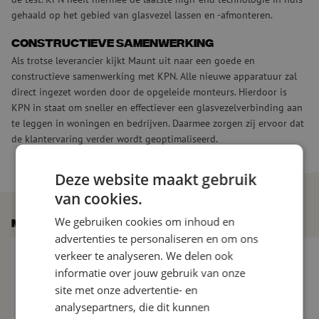
gehaald op het gebied van glasvezel lassen en -afmonteren.
Constructieve samenwerking
Als trotse leverancier kijkt Maunt uit naar een goede en
constructieve samenwerking met KPN. Alle nieuwe apparatuur zal
direct ingezet worden door de opgeleide monteurs. Hierdoor is
KPN in staat om sneller en effectiever een glasvezelverbinding aan
te leggen in woningen en bedrijven. Daarmee zorgen zij ervoor dat
de klantervaring verder wordt geoptimaliseerd.
Deze website maakt gebruik
van cookies.
We gebruiken cookies om inhoud en
Meer nieuws
advertenties te personaliseren en om ons
De glasvezelmarkt verder onder druk: 10 nieuwe vragen aan M
Maunt verwelkomt Vi
verkeer te analyseren. We delen ook
informatie over jouw gebruik van onze
site met onze advertentie- en
analysepartners, die dit kunnen