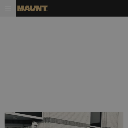
KPN selecteert Maunt als
leverancier van