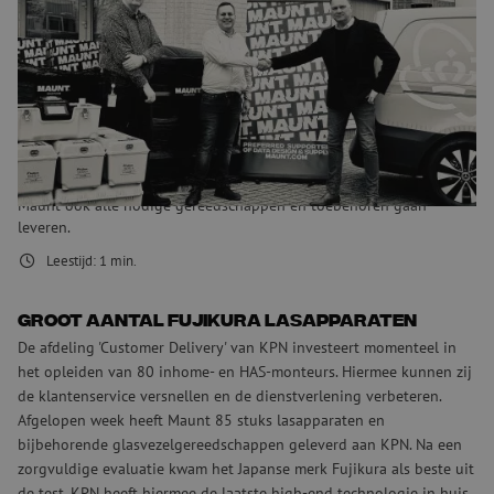
glasvezelapparatuur en
gereedschappen
De grootste telecommunicatie dienstverlener van Nederland (KPN)
heeft bekend gemaakt dat Maunt geselecteerd is als nieuwe
leverancier van glasvezel lasapparaten en gereedschappen. Zij
hebben hun keuze gemaakt na een intensieve proefperiode, waarin
o.a. lasapparatuur van het merk Fujikura als de meest geschikte
optie naar voren kwam. Naast deze glasvezel lasapparatuur zal
Maunt ook alle nodige gereedschappen en toebehoren gaan
leveren.
Leestijd:
1
min.
Groot aantal Fujikura lasapparaten
De afdeling 'Customer Delivery' van KPN investeert momenteel in
het opleiden van 80 inhome- en HAS-monteurs. Hiermee kunnen zij
de klantenservice versnellen en de dienstverlening verbeteren.
Afgelopen week heeft Maunt 85 stuks lasapparaten en
bijbehorende glasvezelgereedschappen geleverd aan KPN. Na een
zorgvuldige evaluatie kwam het Japanse merk Fujikura als beste uit
de test. KPN heeft hiermee de laatste high-end technologie in huis