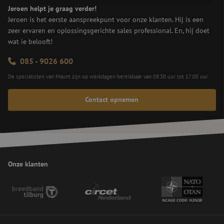
Jeroen helpt je graag verder!
Strikt noodzakelijk
Prestatie
Targeting
Jeroen is het eerste aanspreekpunt voor onze klanten. Hij is een
zeer ervaren en oplossingsgerichte sales professional. En, hij doet
Functioneel
Niet-geclassificeerd
wat ie belooft!
Strikt noodzakelijke cookies maken de
kernfunctionaliteiten van de website mogelijk, zoals
085 - 9026 600
gebruikersaanmelding en accountbeheer. De
website kan niet goed worden gebruikt zonder de
De specialisten van Maunt zijn op werkdagen bereikbaar van 08:30 uur tot 17:00 uur.
strikt noodzakelijke cookies.
Naam
Aanbieder
/
Domein
Vervaldatum
Om
Contact opnemen
zfccn
Sessie
De
Zoho
ge
pagesense-
zo
collect.zoho.eu
ve
va
op
ve
ve
Onze klanten
ge
do
vo
CS
Re
aa
PHPSESSID
Sessie
Co
PHP.net
ge
www.maunt.nl