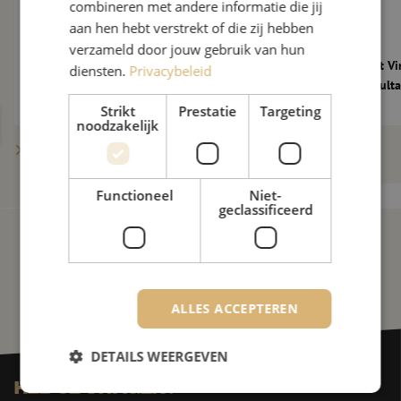
combineren met andere informatie die jij
aan hen hebt verstrekt of die zij hebben
verzameld door jouw gebruik van hun
De glasvezelmarkt verder onder druk: 10
Maunt verwelkomt Vi
diensten.
Privacybeleid
nieuwe vragen aan Maarten Verbunt
als Technical Consult
Strikt
Prestatie
Targeting
noodzakelijk
Meer berichten tonen
Functioneel
Niet-
geclassificeerd
ALLES ACCEPTEREN
DETAILS WEERGEVEN
Heb je vragen?